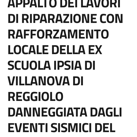
APPALTO DEI LAVORI
acquisto
DI RIPARAZIONE CON
RAFFORZAMENTO
Supporto
LOCALE DELLA EX
Piattaforme
SCUOLA IPSIA DI
telematiche
VILLANOVA DI
REGGIOLO
DANNEGGIATA DAGLI
English
site
EVENTI SISMICI DEL