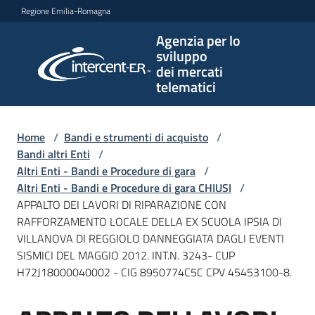
Vai al contenuto
Vai alla navigazione
Vai al footer
Regione Emilia-Romagna
Agenzia per lo
Agenzia
sviluppo
per lo
dei mercati
sviluppo
telematici
dei
mercati
telematici
Home
/
Bandi e strumenti di acquisto
/
Bandi altri Enti
/
Altri Enti - Bandi e Procedure di gara
/
Altri Enti - Bandi e Procedure di gara CHIUSI
/
L'Agenzia
APPALTO DEI LAVORI DI RIPARAZIONE CON
RAFFORZAMENTO LOCALE DELLA EX SCUOLA IPSIA DI
VILLANOVA DI REGGIOLO DANNEGGIATA DAGLI EVENTI
SISMICI DEL MAGGIO 2012. INT.N. 3243- CUP
Bandi
H72J18000040002 - CIG 8950774C5C CPV 45453100-8.
e
strumenti
di
Salta al contenuto