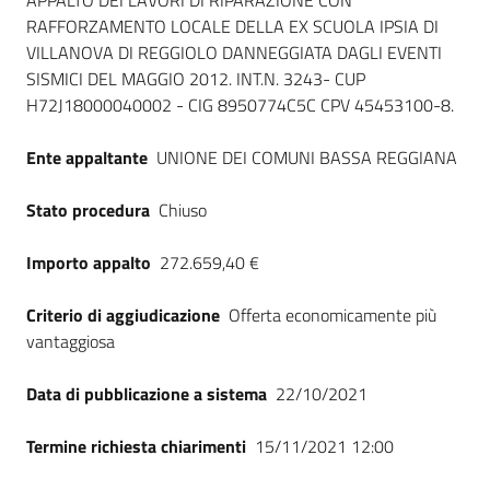
Dati del bando
APPALTO DEI LAVORI DI RIPARAZIONE CON
RAFFORZAMENTO LOCALE DELLA EX SCUOLA IPSIA DI
VILLANOVA DI REGGIOLO DANNEGGIATA DAGLI EVENTI
SISMICI DEL MAGGIO 2012. INT.N. 3243- CUP
H72J18000040002 - CIG 8950774C5C CPV 45453100-8.
Ente appaltante
UNIONE DEI COMUNI BASSA REGGIANA
Stato procedura
Chiuso
Importo appalto
272.659,40 €
Criterio di aggiudicazione
Offerta economicamente più
vantaggiosa
Data di pubblicazione a sistema
22/10/2021
Termine richiesta chiarimenti
15/11/2021 12:00