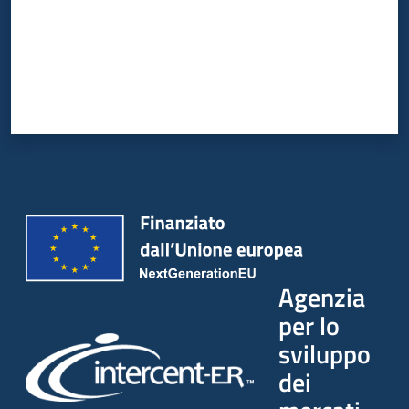
Agenzia
per lo
sviluppo
dei