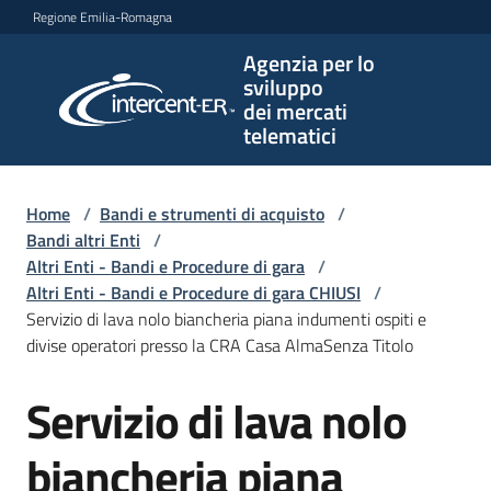
Vai al contenuto
Vai alla navigazione
Vai al footer
Regione Emilia-Romagna
Agenzia per lo
Agenzia
sviluppo
per lo
dei mercati
sviluppo
telematici
dei
mercati
telematici
Home
/
Bandi e strumenti di acquisto
/
Bandi altri Enti
/
Altri Enti - Bandi e Procedure di gara
/
Altri Enti - Bandi e Procedure di gara CHIUSI
/
L'Agenzia
Servizio di lava nolo biancheria piana indumenti ospiti e
divise operatori presso la CRA Casa AlmaSenza Titolo
Servizio di lava nolo
Bandi
Salta al contenuto
e
strumenti
biancheria piana
di