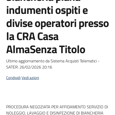
acquisto
indumenti ospiti e
divise operatori presso
Supporto
la CRA Casa
AlmaSenza Titolo
Piattaforme
telematiche
Ultimo aggiornamento da Sistema Acquisti Telematici -
SATER:
26/02/2026 20:16
Condividi
Vedi azioni
English
site
Dati del bando
PROCEDURA NEGOZIATA PER AFFIDAMENTO SERVIZIO DI
NOLEGGIO, LAVAGGIO E DISINFEZIONE DI BIANCHERIA