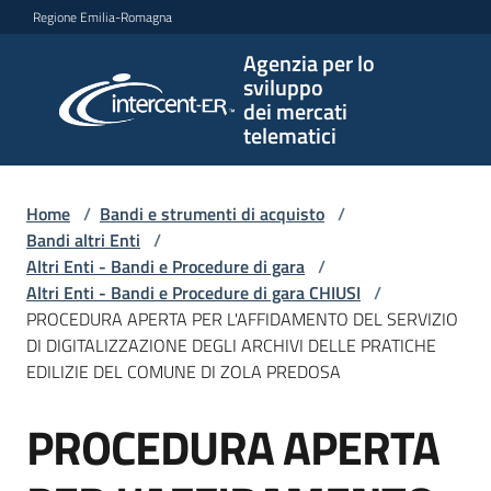
Vai al contenuto
Vai alla navigazione
Vai al footer
Regione Emilia-Romagna
Agenzia per lo
Agenzia
sviluppo
per lo
dei mercati
sviluppo
telematici
dei
mercati
telematici
Home
/
Bandi e strumenti di acquisto
/
Bandi altri Enti
/
Altri Enti - Bandi e Procedure di gara
/
Altri Enti - Bandi e Procedure di gara CHIUSI
/
L'Agenzia
PROCEDURA APERTA PER L'AFFIDAMENTO DEL SERVIZIO
DI DIGITALIZZAZIONE DEGLI ARCHIVI DELLE PRATICHE
EDILIZIE DEL COMUNE DI ZOLA PREDOSA
Bandi
PROCEDURA APERTA
e
Salta al contenuto
strumenti
di