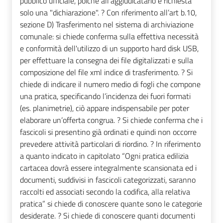
pubblico ufficiale, poiché all'aggiudicatario è richiesta
solo una "dichiarazione". ? Con riferimento all’art b.10,
sezione D) Trasferimento nel sistema di archiviazione
comunale: si chiede conferma sulla effettiva necessità
e conformità dell'utilizzo di un supporto hard disk USB,
per effettuare la consegna dei file digitalizzati e sulla
composizione del file xml indice di trasferimento. ? Si
chiede di indicare il numero medio di fogli che compone
una pratica, specificando l’incidenza dei fuori formati
(es. planimetrie), ciò appare indispensabile per poter
elaborare un’offerta congrua. ? Si chiede conferma che i
fascicoli si presentino già ordinati e quindi non occorre
prevedere attività particolari di riordino. ? In riferimento
a quanto indicato in capitolato “Ogni pratica edilizia
cartacea dovrà essere integralmente scansionata ed i
documenti, suddivisi in fascicoli categorizzati, saranno
raccolti ed associati secondo la codifica, alla relativa
pratica” si chiede di conoscere quante sono le categorie
desiderate. ? Si chiede di conoscere quanti documenti