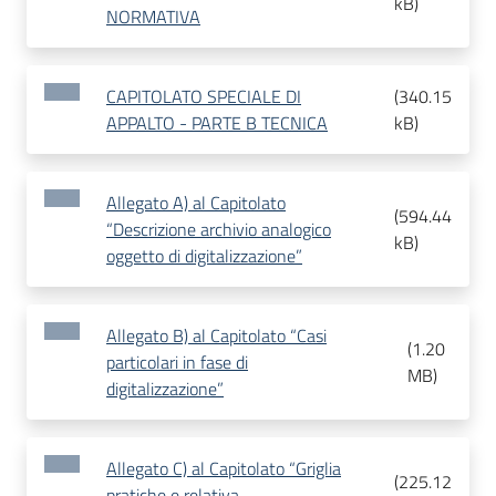
kB
)
NORMATIVA
CAPITOLATO SPECIALE DI
(
340.15
APPALTO - PARTE B TECNICA
kB
)
Allegato A) al Capitolato
(
594.44
“Descrizione archivio analogico
kB
)
oggetto di digitalizzazione”
Allegato B) al Capitolato “Casi
(
1.20
particolari in fase di
MB
)
digitalizzazione”
Allegato C) al Capitolato “Griglia
(
225.12
pratiche e relativa