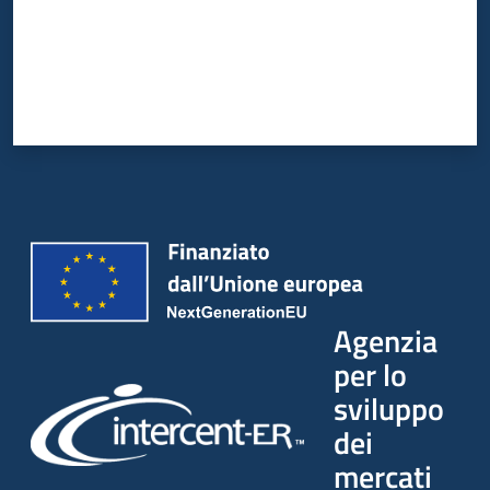
Agenzia
per lo
sviluppo
dei
mercati