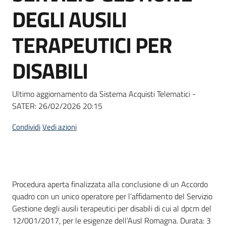
acquisto
DEGLI AUSILI
TERAPEUTICI PER
Supporto
DISABILI
Piattaforme
Ultimo aggiornamento da Sistema Acquisti Telematici -
telematiche
SATER:
26/02/2026 20:15
Condividi
Vedi azioni
English
Dati del bando
Procedura aperta finalizzata alla conclusione di un Accordo
site
quadro con un unico operatore per l’affidamento del Servizio
Gestione degli ausili terapeutici per disabili di cui al dpcm del
12/001/2017, per le esigenze dell’Ausl Romagna. Durata: 3