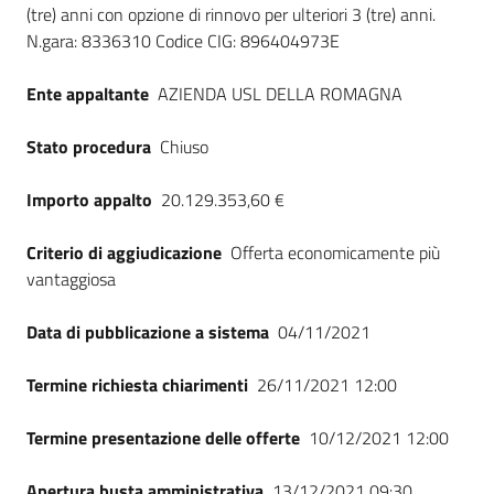
(tre) anni con opzione di rinnovo per ulteriori 3 (tre) anni.
Seguici
N.gara: 8336310 Codice CIG: 896404973E
su
Ente appaltante
AZIENDA USL DELLA ROMAGNA
Stato procedura
Chiuso
Importo appalto
20.129.353,60 €
Criterio di aggiudicazione
Offerta economicamente più
vantaggiosa
Data di pubblicazione a sistema
04/11/2021
Termine richiesta chiarimenti
26/11/2021 12:00
Termine presentazione delle offerte
10/12/2021 12:00
Apertura busta amministrativa
13/12/2021 09:30