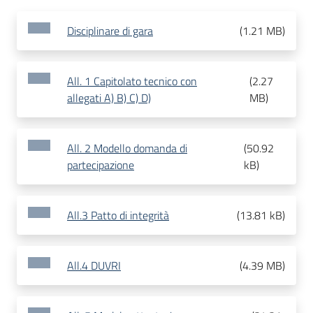
Disciplinare di gara
(
1.21 MB
)
All. 1 Capitolato tecnico con
(
2.27
allegati A) B) C) D)
MB
)
All. 2 Modello domanda di
(
50.92
partecipazione
kB
)
All.3 Patto di integrità
(
13.81 kB
)
All.4 DUVRI
(
4.39 MB
)