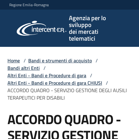
Vai al contenuto
Vai alla navigazione
Vai al footer
Regione Emilia-Romagna
Agenzia per lo
Agenzia
sviluppo
per lo
dei mercati
sviluppo
telematici
dei
mercati
telematici
Home
/
Bandi e strumenti di acquisto
/
Bandi altri Enti
/
Altri Enti - Bandi e Procedure di gara
/
Altri Enti - Bandi e Procedure di gara CHIUSI
/
L'Agenzia
ACCORDO QUADRO - SERVIZIO GESTIONE DEGLI AUSILI
TERAPEUTICI PER DISABILI
ACCORDO QUADRO -
Bandi
Salta al contenuto
e
strumenti
SERVIZIO GESTIONE
di