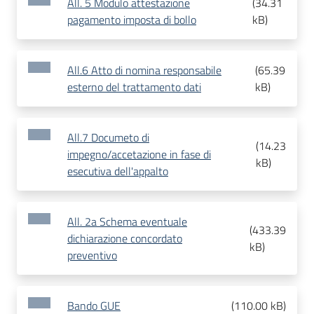
All. 5 Modulo attestazione
(
34.31
pagamento imposta di bollo
kB
)
All.6 Atto di nomina responsabile
(
65.39
esterno del trattamento dati
kB
)
All.7 Documeto di
(
14.23
impegno/accetazione in fase di
kB
)
esecutiva dell'appalto
All. 2a Schema eventuale
(
433.39
dichiarazione concordato
kB
)
preventivo
Bando GUE
(
110.00 kB
)