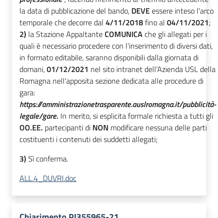
la data di pubblicazione del bando,
DEVE
essere inteso l'arco
temporale che decorre dal
4/11/2018
fino al
04/11/2021
;
2)
la Stazione Appaltante
COMUNICA
che gli allegati per i
quali è necessario procedere con l'inserimento di diversi dati,
in formato editabile, saranno disponibili dalla giornata di
domani,
01/12/2021
nel sito intranet dell'Azienda USL della
Romagna nell'apposita sezione dedicata alle procedure di
gara:
https://amministrazionetrasparente.auslromagna.it/pubblicità-
legale/gare
.
In merito, si esplicita formale richiesta a tutti gli
OO.EE.
partecipanti di
NON
modificare nessuna delle parti
costituenti i contenuti dei suddetti allegati;
3)
Sì conferma.
ALL.4_DUVRI.doc
Chiarimento PI355965-21