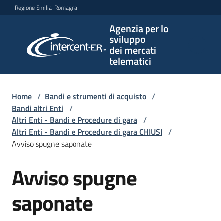
Vai al contenuto
Vai alla navigazione
Vai al footer
Regione Emilia-Romagna
Agenzia per lo
Agenzia
sviluppo
per lo
dei mercati
sviluppo
telematici
dei
mercati
telematici
Home
/
Bandi e strumenti di acquisto
/
Bandi altri Enti
/
Altri Enti - Bandi e Procedure di gara
/
Altri Enti - Bandi e Procedure di gara CHIUSI
/
L'Agenzia
Avviso spugne saponate
Avviso spugne
Salta al contenuto
Bandi
e
saponate
strumenti
di