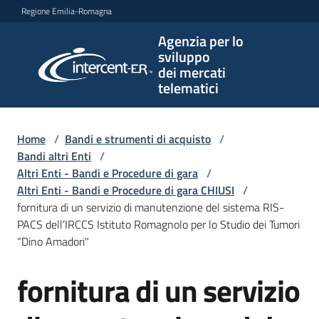
Vai al contenuto
Vai alla navigazione
Vai al footer
Regione Emilia-Romagna
Agenzia per lo
Agenzia
sviluppo
per lo
dei mercati
sviluppo
telematici
dei
mercati
telematici
Home
/
Bandi e strumenti di acquisto
/
Bandi altri Enti
/
Altri Enti - Bandi e Procedure di gara
/
Altri Enti - Bandi e Procedure di gara CHIUSI
/
L'Agenzia
fornitura di un servizio di manutenzione del sistema RIS-
PACS dell’IRCCS Istituto Romagnolo per lo Studio dei Tumori
“Dino Amadori"
Bandi
fornitura di un servizio
e
Salta al contenuto
strumenti
di