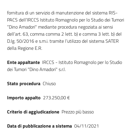
Seguici
Dati del bando
su
fornitura di un servizio di manutenzione del sistema RIS-
PACS dell’IRCCS Istituto Romagnolo per lo Studio dei Tumori
“Dino Amadori" mediante procedura negoziata ai sensi
dell’art. 63, comma comma 2 lett. b) e comma 3 lett. b) del
D.lg. 50/2016 e s.m.i. tramite l’utilizzo del sistema SATER
della Regione E.R.
Ente appaltante
IRCCS - Istituto Romagnolo per lo Studio
dei Tumori "Dino Amadori" s.r.l.
Stato procedura
Chiuso
Importo appalto
273.250,00 €
Criterio di aggiudicazione
Prezzo più basso
Data di pubblicazione a sistema
04/11/2021