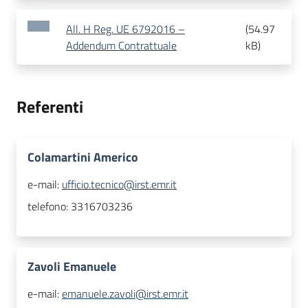
All. H Reg. UE 6792016 –
(
54.97
Addendum Contrattuale
kB
)
Referenti
Colamartini Americo
e-mail:
ufficio.tecnico@irst.emr.it
telefono:
3316703236
Zavoli Emanuele
e-mail:
emanuele.zavoli@irst.emr.it