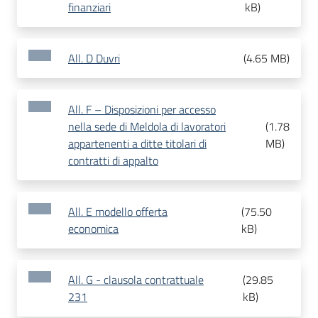
finanziari
kB
)
All. D Duvri
(
4.65 MB
)
All. F – Disposizioni per accesso
nella sede di Meldola di lavoratori
(
1.78
appartenenti a ditte titolari di
MB
)
contratti di appalto
All. E modello offerta
(
75.50
economica
kB
)
All. G - clausola contrattuale
(
29.85
231
kB
)