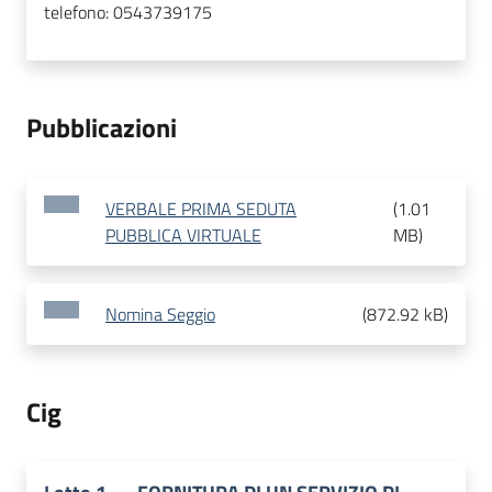
telefono:
0543739175
Pubblicazioni
VERBALE PRIMA SEDUTA
(
1.01
PUBBLICA VIRTUALE
MB
)
Nomina Seggio
(
872.92 kB
)
Cig