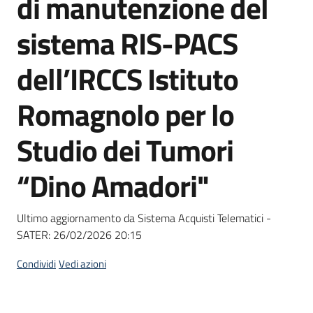
di manutenzione del
acquisto
sistema RIS-PACS
Supporto
dell’IRCCS Istituto
Romagnolo per lo
Piattaforme
Studio dei Tumori
telematiche
“Dino Amadori"
Ultimo aggiornamento da Sistema Acquisti Telematici -
SATER:
26/02/2026 20:15
English
site
Condividi
Vedi azioni