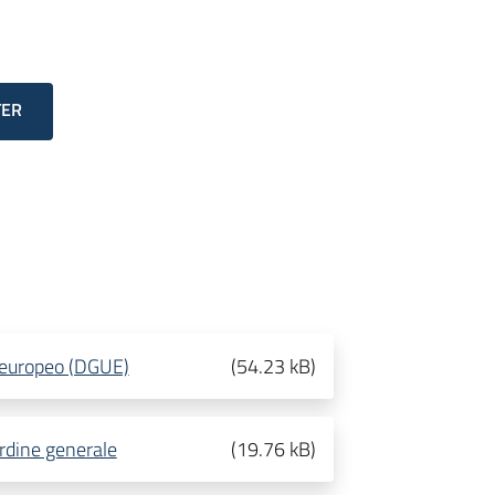
TER
 europeo (DGUE)
(
54.23 kB
)
ordine generale
(
19.76 kB
)