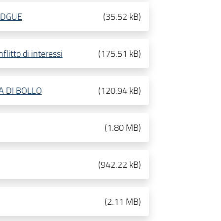
a DGUE
(
35.52 kB
)
itto di interessi
(
175.51 kB
)
A DI BOLLO
(
120.94 kB
)
(
1.80 MB
)
(
942.22 kB
)
(
2.11 MB
)