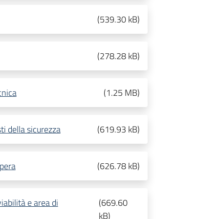
(
539.30 kB
)
(
278.28 kB
)
cnica
(
1.25 MB
)
ti della sicurezza
(
619.93 kB
)
opera
(
626.78 kB
)
abilità e area di
(
669.60
kB
)