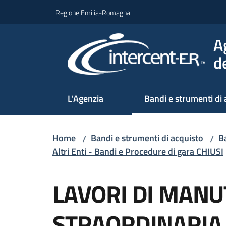
Vai al contenuto
Vai alla navigazione
Vai al footer
Regione Emilia-Romagna
A
d
L'Agenzia
Bandi e strumenti di 
Home
Bandi e strumenti di acquisto
Ba
/
/
Altri Enti - Bandi e Procedure di gara CHIUSI
Salta al contenuto
LAVORI DI MAN
STRAORDINARIA 