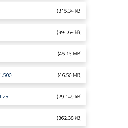
(
315.34 kB
)
(
394.69 kB
)
(
45.13 MB
)
 1:500
(
46.56 MB
)
 1:25
(
292.49 kB
)
(
362.38 kB
)