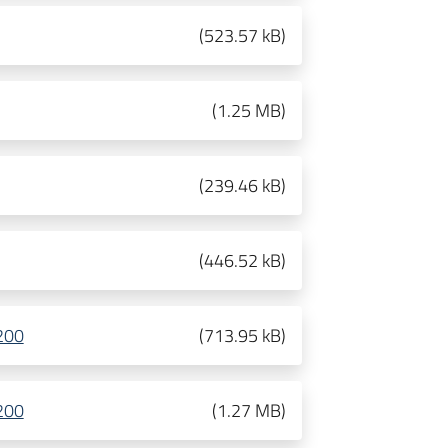
(
523.57 kB
)
(
1.25 MB
)
(
239.46 kB
)
(
446.52 kB
)
:200
(
713.95 kB
)
:200
(
1.27 MB
)