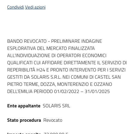
acquisto
Condividi
Vedi azioni
Supporto
Dati del bando
BANDO REVOCATO - PRELIMINARE INDAGINE
ESPLORATIVA DEL MERCATO FINALIZZATA
Piattaforme
ALL’INDIVIDUAZIONE DI OPERATORI ECONOMICI
telematiche
QUALIFICATI CUI AFFIDARE DIRETTAMENTE IL SERVIZIO DI
REPERIBILITÀ H24 E PRONTO INTERVENTO PER I SERVIZI
GESTITI DA SOLARIS S.R.L. NEI COMUNI DI CASTEL SAN
PIETRO TERME, DOZZA, MONTERENZIO E OZZANO
DELL’EMILIA PERIODO 01/02/2022 – 31/01/2025
English
Ente appaltante
SOLARIS SRL
site
Stato procedura
Revocato