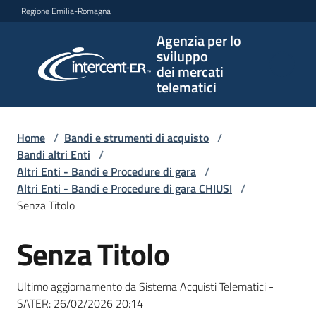
Vai al contenuto
Vai alla navigazione
Vai al footer
Regione Emilia-Romagna
Agenzia per lo
Agenzia
sviluppo
per lo
dei mercati
sviluppo
telematici
dei
mercati
telematici
Home
/
Bandi e strumenti di acquisto
/
Bandi altri Enti
/
Altri Enti - Bandi e Procedure di gara
/
Altri Enti - Bandi e Procedure di gara CHIUSI
/
L'Agenzia
Senza Titolo
Senza Titolo
Salta al contenuto
Bandi
e
Ultimo aggiornamento da Sistema Acquisti Telematici -
strumenti
SATER:
26/02/2026 20:14
di