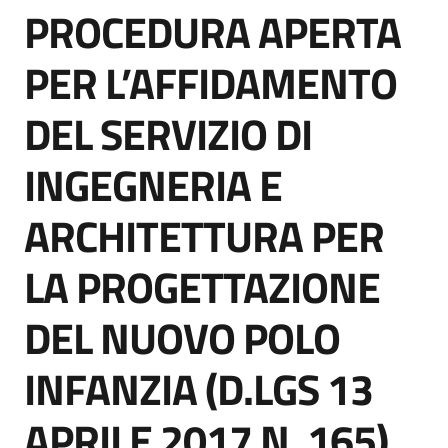
PROCEDURA APERTA
acquisto
Salta al contenuto
PER L’AFFIDAMENTO
Supporto
DEL SERVIZIO DI
INGEGNERIA E
Piattaforme
telematiche
ARCHITETTURA PER
LA PROGETTAZIONE
DEL NUOVO POLO
English
INFANZIA (D.LGS 13
site
APRILE 2017 N. 165)