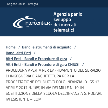
Vai al contenuto
Vai alla navigazione
Vai al footer
Regione Emilia-Romagna
Agenzia per lo
Agenzia
sviluppo
per lo
dei mercati
sviluppo
telematici
dei
mercati
telematici
Home
/
Bandi e strumenti di acquisto
/
Bandi altri Enti
/
Altri Enti - Bandi e Procedure di gara
/
Altri Enti - Bandi e Procedure di gara CHIUSI
/
L'Agenzia
PROCEDURA APERTA PER L’AFFIDAMENTO DEL SERVIZIO
DI INGEGNERIA E ARCHITETTURA PER LA
PROGETTAZIONE DEL NUOVO POLO INFANZIA (D.LGS 13
APRILE 2017 N. 165) IN VIA DEI MILLE N. 10, IN
Bandi
SOSTITUZIONE DELLA SCUOLA DELL'INFANZIA G. RODARI,
e
IVI ESISTENTE – COM
strumenti
di