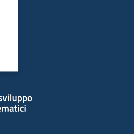
sviluppo
ematici