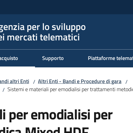
genzia per lo sviluppo
ei mercati telematici
acquisto
Supporto
Piattaforme telema
ndi altri Enti
Altri Enti - Bandi e Procedure di gara
/
/
Sistemi e materiali per emodialisi per trattamenti meto
/
i per emodialisi per
dica Mixed HDF