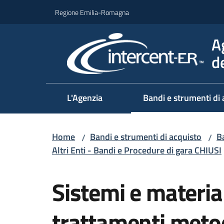
Vai al contenuto
Vai alla navigazione
Vai al footer
Regione Emilia-Romagna
A
d
L'Agenzia
Bandi e strumenti di 
Home
Bandi e strumenti di acquisto
Ba
/
/
Altri Enti - Bandi e Procedure di gara CHIUSI
Salta al contenuto
Sistemi e material
trattamenti meto