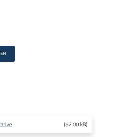
TER
rative
(
62.00 kB
)