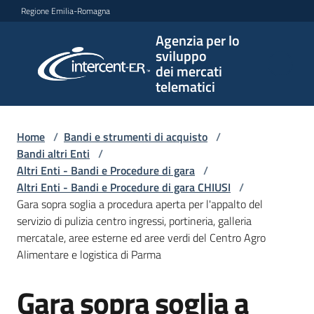
Vai al contenuto
Vai alla navigazione
Vai al footer
Regione Emilia-Romagna
Agenzia per lo
Agenzia
sviluppo
per lo
dei mercati
sviluppo
telematici
dei
mercati
telematici
Home
/
Bandi e strumenti di acquisto
/
Bandi altri Enti
/
Altri Enti - Bandi e Procedure di gara
/
Altri Enti - Bandi e Procedure di gara CHIUSI
/
L'Agenzia
Gara sopra soglia a procedura aperta per l'appalto del
servizio di pulizia centro ingressi, portineria, galleria
mercatale, aree esterne ed aree verdi del Centro Agro
Alimentare e logistica di Parma
Bandi
e
Gara sopra soglia a
strumenti
Salta al contenuto
di