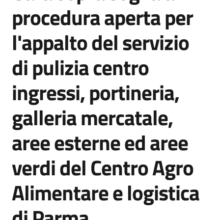
acquisto
procedura aperta per
l'appalto del servizio
Supporto
di pulizia centro
ingressi, portineria,
Piattaforme
telematiche
galleria mercatale,
aree esterne ed aree
verdi del Centro Agro
English
Alimentare e logistica
site
di Parma