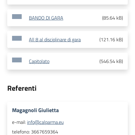
BANDO DI GARA
(
85.64 kB
)
All 8 al disciplinare di gara
(
121.16 kB
)
Capitolato
(
546.54 kB
)
Referenti
Magagnoli Giulietta
e-mail:
info@calparma.eu
telefono:
3667659364