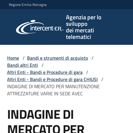
Vai al contenuto
Vai alla navigazione
Vai al footer
Regione Emilia-Romagna
Agenzia per lo
Agenzia
sviluppo
per lo
dei mercati
sviluppo
telematici
dei
mercati
telematici
Home
/
Bandi e strumenti di acquisto
/
Bandi altri Enti
/
Altri Enti - Bandi e Procedure di gara
/
Altri Enti - Bandi e Procedure di gara CHIUSI
/
L'Agenzia
INDAGINE DI MERCATO PER MANUTENZIONE
ATTREZZATURE VARIE IN SEDE AVEC
INDAGINE DI
Bandi
Salta al contenuto
e
strumenti
MERCATO PER
di