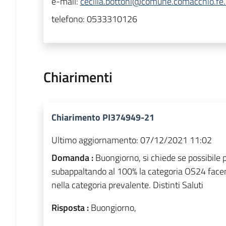
e-mail:
cecilia.bottoni@comune.comacchio.fe.
telefono:
0533310126
Chiarimenti
Chiarimento PI374949-21
Ultimo aggiornamento:
07/12/2021 11:02
Domanda :
Buongiorno, si chiede se possibile
subappaltando al 100% la categoria OS24 face
nella categoria prevalente. Distinti Saluti
Risposta :
Buongiorno,