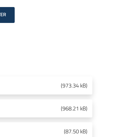
TER
(
973.34 kB
)
(
968.21 kB
)
(
87.50 kB
)