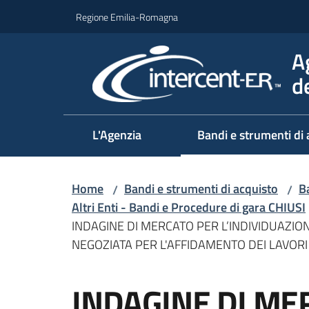
Vai al contenuto
Vai alla navigazione
Vai al footer
Regione Emilia-Romagna
A
d
L'Agenzia
Bandi e strumenti di 
Home
Bandi e strumenti di acquisto
Ba
/
/
Altri Enti - Bandi e Procedure di gara CHIUSI
INDAGINE DI MERCATO PER L’INDIVIDUAZIO
NEGOZIATA PER L'AFFIDAMENTO DEI LAVORI 
Salta al contenuto
INDAGINE DI ME