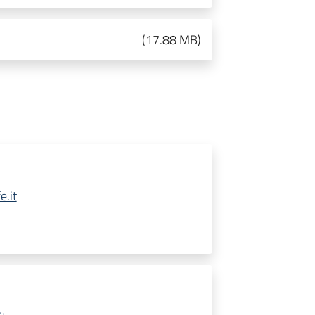
(
17.88 MB
)
.it