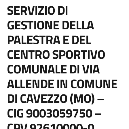
acquisto
SERVIZIO DI
GESTIONE DELLA
Supporto
PALESTRA E DEL
CENTRO SPORTIVO
Piattaforme
telematiche
COMUNALE DI VIA
ALLENDE IN COMUNE
DI CAVEZZO (MO) –
English
CIG 9003059750 –
site
CPV 92610000-0.