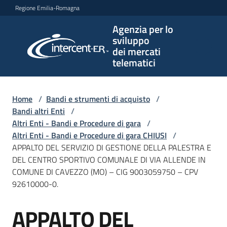
Vai al contenuto
Vai alla navigazione
Vai al footer
Regione Emilia-Romagna
Agenzia per lo
Agenzia
sviluppo
per lo
dei mercati
sviluppo
telematici
dei
mercati
telematici
Home
/
Bandi e strumenti di acquisto
/
Bandi altri Enti
/
Altri Enti - Bandi e Procedure di gara
/
Altri Enti - Bandi e Procedure di gara CHIUSI
/
L'Agenzia
APPALTO DEL SERVIZIO DI GESTIONE DELLA PALESTRA E
DEL CENTRO SPORTIVO COMUNALE DI VIA ALLENDE IN
COMUNE DI CAVEZZO (MO) – CIG 9003059750 – CPV
92610000-0.
Bandi
e
APPALTO DEL
strumenti
Salta al contenuto
di