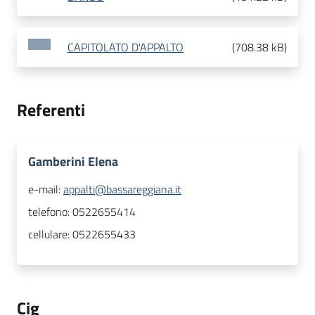
CAPITOLATO D'APPALTO
(
708.38 kB
)
Referenti
Gamberini Elena
e-mail:
appalti@bassareggiana.it
telefono:
0522655414
cellulare:
0522655433
Cig