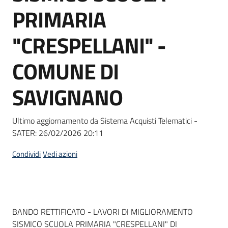
acquisto
PRIMARIA
"CRESPELLANI" -
Supporto
COMUNE DI
SAVIGNANO
Piattaforme
telematiche
Ultimo aggiornamento da Sistema Acquisti Telematici -
SATER:
26/02/2026 20:11
Condividi
Vedi azioni
English
site
Dati del bando
BANDO RETTIFICATO - LAVORI DI MIGLIORAMENTO
SISMICO SCUOLA PRIMARIA "CRESPELLANI" DI