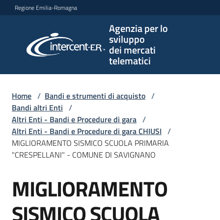
Vai al contenuto
Vai alla navigazione
Vai al footer
Regione Emilia-Romagna
Agenzia per lo
Agenzia
sviluppo
per lo
dei mercati
sviluppo
telematici
dei
mercati
telematici
Home
/
Bandi e strumenti di acquisto
/
Bandi altri Enti
/
Altri Enti - Bandi e Procedure di gara
/
Altri Enti - Bandi e Procedure di gara CHIUSI
/
L'Agenzia
MIGLIORAMENTO SISMICO SCUOLA PRIMARIA
"CRESPELLANI" - COMUNE DI SAVIGNANO
MIGLIORAMENTO
Bandi
Salta al contenuto
e
strumenti
SISMICO SCUOLA
di