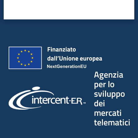
Agenzia
per lo
sviluppo
dei
mercati
telematici