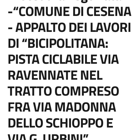
acquisto
-“COMUNE DI CESENA
- APPALTO DEI LAVORI
Supporto
DI “BICIPOLITANA:
PISTA CICLABILE VIA
Piattaforme
telematiche
RAVENNATE NEL
TRATTO COMPRESO
FRA VIA MADONNA
English
DELLO SCHIOPPO E
site
VIA G. URBINI”.