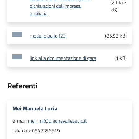
(
233.77
dichiarazioni dell'impresa
kB
)
ausiliaria
modello bollo f23
(
85.93 kB
)
link alla documentazione di gara
(
1 kB
)
Referenti
Mei Manuela Lucia
e-mail:
mei_ml@unionevallesavio.it
telefono:
0547356549