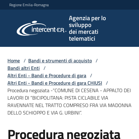
Vai al contenuto
Vai alla navigazione
Vai al footer
Regione Emilia-Romagna
Agenzia per lo
Agenzia
sviluppo
per lo
dei mercati
sviluppo
telematici
dei
mercati
telematici
Home
/
Bandi e strumenti di acquisto
/
Bandi altri Enti
/
Altri Enti - Bandi e Procedure di gara
/
Altri Enti - Bandi e Procedure di gara CHIUSI
/
L'Agenzia
Procedura negoziata -“COMUNE DI CESENA - APPALTO DEI
LAVORI DI “BICIPOLITANA: PISTA CICLABILE VIA
RAVENNATE NEL TRATTO COMPRESO FRA VIA MADONNA
DELLO SCHIOPPO E VIA G. URBINI”.
Bandi
e
Procedura negoziata
strumenti
Salta al contenuto
di