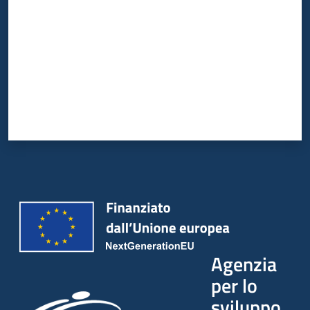
Agenzia
per lo
sviluppo