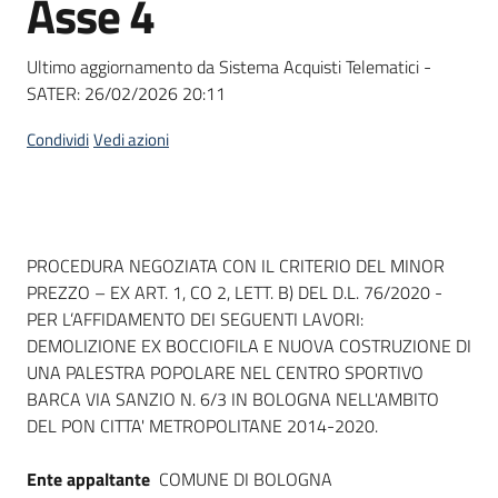
Asse 4
acquisto
Ultimo aggiornamento da Sistema Acquisti Telematici -
SATER:
26/02/2026 20:11
Supporto
Condividi
Vedi azioni
Piattaforme
telematiche
Dati del bando
PROCEDURA NEGOZIATA CON IL CRITERIO DEL MINOR
PREZZO – EX ART. 1, CO 2, LETT. B) DEL D.L. 76/2020 -
PER L’AFFIDAMENTO DEI SEGUENTI LAVORI:
DEMOLIZIONE EX BOCCIOFILA E NUOVA COSTRUZIONE DI
UNA PALESTRA POPOLARE NEL CENTRO SPORTIVO
English
BARCA VIA SANZIO N. 6/3 IN BOLOGNA NELL'AMBITO
site
DEL PON CITTA' METROPOLITANE 2014-2020.
Ente appaltante
COMUNE DI BOLOGNA