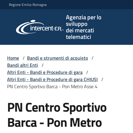
Vai al contenuto
Vai alla navigazione
Vai al footer
Regione Emilia-Romagna
Agenzia per lo
Agenzia
sviluppo
per lo
dei mercati
sviluppo
telematici
dei
mercati
telematici
Home
/
Bandi e strumenti di acquisto
/
Bandi altri Enti
/
Altri Enti - Bandi e Procedure di gara
/
Altri Enti - Bandi e Procedure di gara CHIUSI
/
L'Agenzia
PN Centro Sportivo Barca - Pon Metro Asse 4
PN Centro Sportivo
Salta al contenuto
Bandi
e
Barca - Pon Metro
strumenti
di