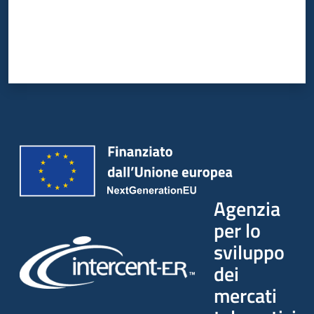
Agenzia
per lo
sviluppo
dei
mercati