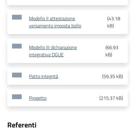
Modello II attestazione
(
43.18
versamento imposta bollo
kB
)
Modello III dichiarazione
(
66.93
integrativa DGUE
kB
)
Patto integrità
(
59.35 kB
)
Progetto
(
215.37 kB
)
Referenti