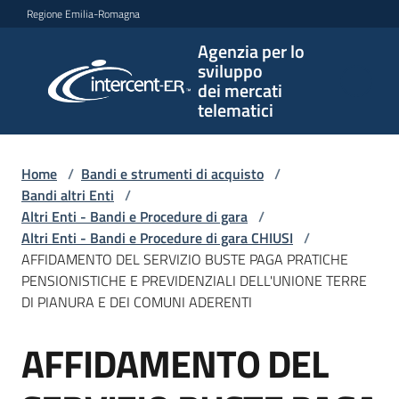
Vai al contenuto
Vai alla navigazione
Vai al footer
Regione Emilia-Romagna
Agenzia per lo
Agenzia
sviluppo
per lo
dei mercati
sviluppo
telematici
dei
mercati
telematici
Home
/
Bandi e strumenti di acquisto
/
Bandi altri Enti
/
Altri Enti - Bandi e Procedure di gara
/
Altri Enti - Bandi e Procedure di gara CHIUSI
/
L'Agenzia
AFFIDAMENTO DEL SERVIZIO BUSTE PAGA PRATICHE
PENSIONISTICHE E PREVIDENZIALI DELL'UNIONE TERRE
DI PIANURA E DEI COMUNI ADERENTI
Bandi
AFFIDAMENTO DEL
e
Salta al contenuto
strumenti
di