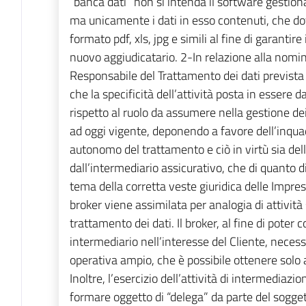
“banca dati” non si intenda il software gestiona
ma unicamente i dati in esso contenuti, che dov
formato pdf, xls, jpg e simili al fine di garantir
nuovo aggiudicatario. 2-In relazione alla nomin
Responsabile del Trattamento dei dati prevista 
che la specificità dell’attività posta in essere 
rispetto al ruolo da assumere nella gestione de
ad oggi vigente, deponendo a favore dell’inqu
autonomo del trattamento e ciò in virtù sia dell
dall’intermediario assicurativo, che di quanto d
tema della corretta veste giuridica delle Imprese
broker viene assimilata per analogia di attività
trattamento dei dati. Il broker, al fine di poter 
intermediario nell’interesse del Cliente, necess
operativa ampio, che è possibile ottenere solo at
Inoltre, l’esercizio dell’attività di intermedia
formare oggetto di “delega” da parte del sogget