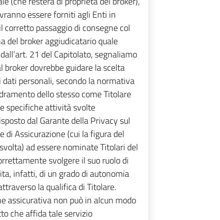
le (che resterà di proprietà del broker),
ranno essere forniti agli Enti in
e il corretto passaggio di consegne col
a del broker aggiudicatario quale
dall’art. 21 del Capitolato, segnaliamo
dal broker dovrebbe guidare la scelta
i dati personali, secondo la normativa
adramento dello stesso come Titolare
e specifiche attività svolte
isposto dal Garante della Privacy sul
 di Assicurazione (cui la figura del
 svolta) ad essere nominate Titolari del
correttamente svolgere il suo ruolo di
ita, infatti, di un grado di autonomia
traverso la qualifica di Titolare.
zione assicurativa non può in alcun modo
to che affida tale servizio