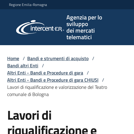
Vai al contenuto
Vai alla navigazione
Vai al footer
Regione Emilia-Romagna
Agenzia per lo
Agenzia
sviluppo
per lo
dei mercati
sviluppo
telematici
dei
mercati
telematici
Home
/
Bandi e strumenti di acquisto
/
Bandi altri Enti
/
Altri Enti - Bandi e Procedure di gara
/
Altri Enti - Bandi e Procedure di gara CHIUSI
/
L'Agenzia
Lavori di riqualificazione e valorizzazione del Teatro
comunale di Bologna
Lavori di
Bandi
Salta al contenuto
e
strumenti
riqualificazione e
di