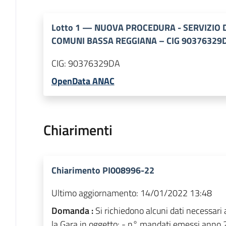
Lotto
1
—
NUOVA PROCEDURA - SERVIZIO D
COMUNI BASSA REGGIANA – CIG 90376329D
CIG:
90376329DA
OpenData ANAC
Chiarimenti
Chiarimento PI008996-22
Ultimo aggiornamento:
14/01/2022 13:48
Domanda :
Si richiedono alcuni dati necessari 
la Gara in oggetto: - n° mandati emessi anno 