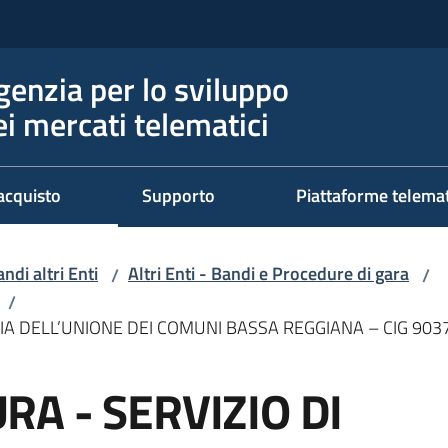
genzia per lo sviluppo
ei mercati telematici
acquisto
Supporto
Piattaforme telema
ndi altri Enti
Altri Enti - Bandi e Procedure di gara
/
/
/
IA DELL’UNIONE DEI COMUNI BASSA REGGIANA – CIG 90
A - SERVIZIO DI