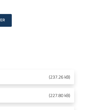
TER
(
237.26 kB
)
(
227.80 kB
)