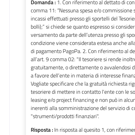
Domanda :
1. Con riferimento al dettato di co
comma 11: “Nessuna spesa e/o commissione sarà
incassi effettuati presso gli sportelli del Tesor
bolli);” si chiede se quanto espresso si consider
versamento da parte dell’utenza presso gli sport
condizione viene considerata estesa anche alla 
di pagamento PagoPa. 2. Con riferimento al d
all’art. 9 comma 02: "Il tesoriere si rende inoltr
gratuitamente, o direttamente o avvalendosi di
a favore dell’ente in materia di interesse finanz
Vogliate specificare che la gratuità richiesta ri
tesoriere di mettere in contatto l'ente con le s
leasing e/o project financing e non può in al
inerenti alla somministrazione del servizio di con
"strumenti/prodotti finanziari".
Risposta :
In risposta al quesito 1, con riferim