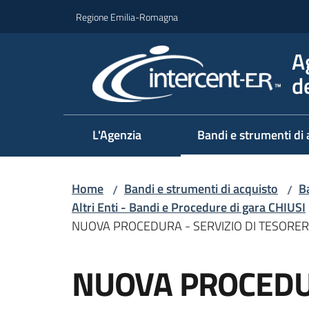
Vai al contenuto
Vai alla navigazione
Vai al footer
Regione Emilia-Romagna
A
d
L'Agenzia
Bandi e strumenti di 
Home
Bandi e strumenti di acquisto
Ba
/
/
Altri Enti - Bandi e Procedure di gara CHIUSI
NUOVA PROCEDURA - SERVIZIO DI TESORER
Salta al contenuto
NUOVA PROCEDUR