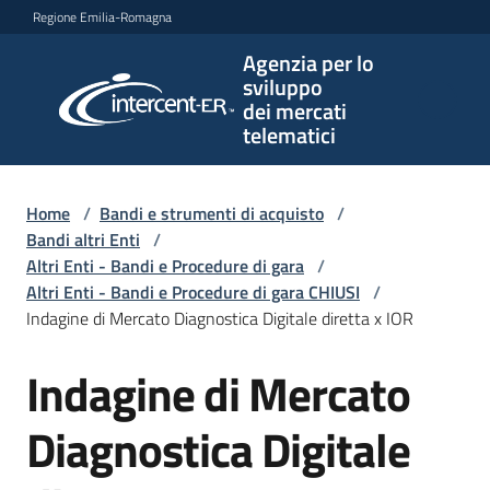
Vai al contenuto
Vai alla navigazione
Vai al footer
Regione Emilia-Romagna
Agenzia per lo
Agenzia
sviluppo
per lo
dei mercati
sviluppo
telematici
dei
mercati
telematici
Home
/
Bandi e strumenti di acquisto
/
Bandi altri Enti
/
Altri Enti - Bandi e Procedure di gara
/
Altri Enti - Bandi e Procedure di gara CHIUSI
/
L'Agenzia
Indagine di Mercato Diagnostica Digitale diretta x IOR
Indagine di Mercato
Salta al contenuto
Bandi
e
Diagnostica Digitale
strumenti
di