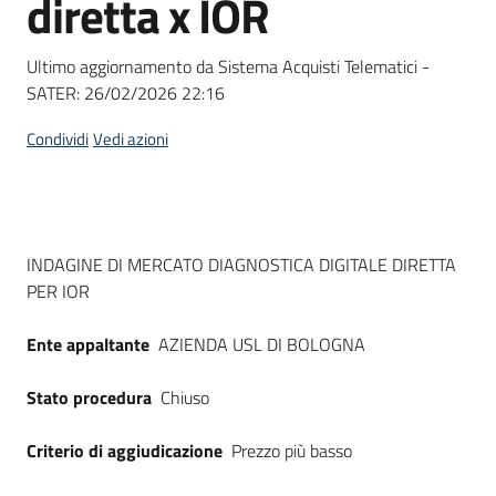
diretta x IOR
acquisto
Ultimo aggiornamento da Sistema Acquisti Telematici -
SATER:
26/02/2026 22:16
Supporto
Condividi
Vedi azioni
Piattaforme
telematiche
Dati del bando
INDAGINE DI MERCATO DIAGNOSTICA DIGITALE DIRETTA
PER IOR
Ente appaltante
AZIENDA USL DI BOLOGNA
English
Stato procedura
Chiuso
site
Criterio di aggiudicazione
Prezzo più basso