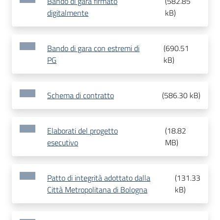
Bando di gara firmato
(
582.85
digitalmente
kB
)
Bando di gara con estremi di
(
690.51
PG
kB
)
Schema di contratto
(
586.30 kB
)
Elaborati del progetto
(
18.82
esecutivo
MB
)
Patto di integrità adottato dalla
(
131.33
Città Metropolitana di Bologna
kB
)