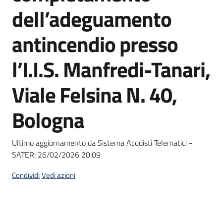
acquisto
dell’adeguamento
antincendio presso
Supporto
l’I.I.S. Manfredi-Tanari,
Viale Felsina N. 40,
Piattaforme
telematiche
Bologna
Ultimo aggiornamento da Sistema Acquisti Telematici -
SATER:
26/02/2026 20:09
English
Condividi
Vedi azioni
site