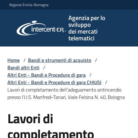
Vai al contenuto
Vai alla navigazione
Vai al footer
Regione Emilia-Romagna
Agenzia per lo
Agenzia
sviluppo
per lo
dei mercati
sviluppo
telematici
dei
mercati
telematici
Home
/
Bandi e strumenti di acquisto
/
Bandi altri Enti
/
Altri Enti - Bandi e Procedure di gara
/
Altri Enti - Bandi e Procedure di gara CHIUSI
/
L'Agenzia
Lavori di completamento dell’adeguamento antincendio
presso l’I.I.S. Manfredi-Tanari, Viale Felsina N. 40, Bologna
Lavori di
Bandi
Salta al contenuto
e
strumenti
completamento
di