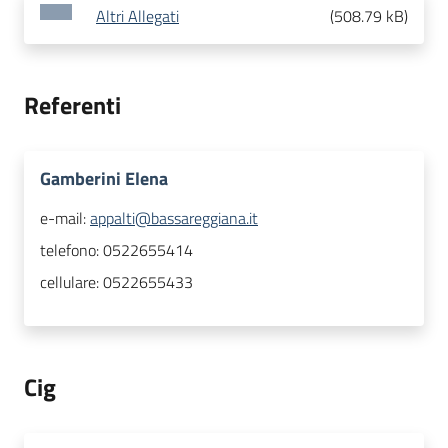
Altri Allegati
(
508.79 kB
)
Referenti
Gamberini Elena
e-mail:
appalti@bassareggiana.it
telefono:
0522655414
cellulare:
0522655433
Cig