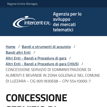
Vai al contenuto
Vai alla navigazione
Vai al footer
Regione Emilia-Romagna
Agenzia per lo
Agenzia
sviluppo
per lo
dei mercati
sviluppo
telematici
dei
mercati
telematici
Home
/
Bandi e strumenti di acquisto
/
Bandi altri Enti
/
Altri Enti - Bandi e Procedure di gara
/
Altri Enti - Bandi e Procedure di gara CHIUSI
/
L'Agenzia
CONCESSIONE SERVIZIO DI SOMMINISTRAZIONE DI
ALIMENTI E BEVANDE IN ZONA GOLENALE NEL COMUNE
DI LUZZARA – CIG 9051830E68 – CPV 55410000-7
Bandi
CONCESSIONE
e
Salta al contenuto
strumenti
di