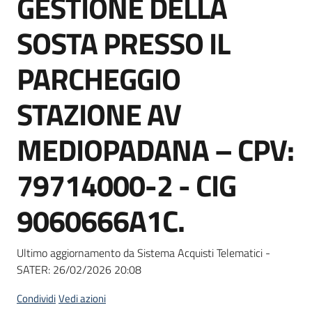
GESTIONE DELLA
acquisto
SOSTA PRESSO IL
Supporto
PARCHEGGIO
STAZIONE AV
Piattaforme
MEDIOPADANA – CPV:
telematiche
79714000-2 - CIG
9060666A1C.
English
Ultimo aggiornamento da Sistema Acquisti Telematici -
site
SATER:
26/02/2026 20:08
Condividi
Vedi azioni