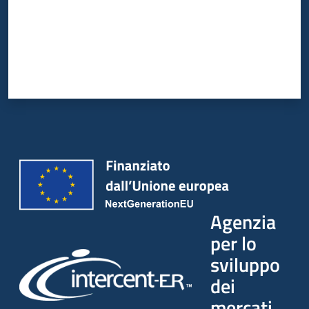
Agenzia
per lo
sviluppo
dei
mercati