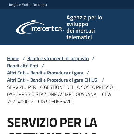
Vai al contenuto
Vai alla navigazione
Vai al footer
Regione Emilia-Romagna
Agenzia per lo
Agenzia
sviluppo
per lo
dei mercati
sviluppo
telematici
dei
mercati
telematici
Home
/
Bandi e strumenti di acquisto
/
Bandi altri Enti
/
Altri Enti - Bandi e Procedure di gara
/
Altri Enti - Bandi e Procedure di gara CHIUSI
/
L'Agenzia
SERVIZIO PER LA GESTIONE DELLA SOSTA PRESSO IL
PARCHEGGIO STAZIONE AV MEDIOPADANA – CPV:
79714000-2 - CIG 9060666A1C.
Bandi
SERVIZIO PER LA
e
Salta al contenuto
strumenti
di