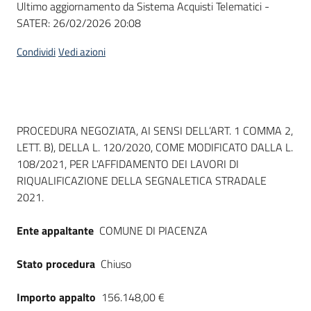
Ultimo aggiornamento da Sistema Acquisti Telematici -
acquisto
SATER:
26/02/2026 20:08
Condividi
Vedi azioni
Supporto
Piattaforme
Dati del bando
PROCEDURA NEGOZIATA, AI SENSI DELL’ART. 1 COMMA 2,
telematiche
LETT. B), DELLA L. 120/2020, COME MODIFICATO DALLA L.
108/2021, PER L'AFFIDAMENTO DEI LAVORI DI
RIQUALIFICAZIONE DELLA SEGNALETICA STRADALE
2021.
Ente appaltante
COMUNE DI PIACENZA
English
site
Stato procedura
Chiuso
Importo appalto
156.148,00 €