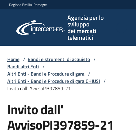
Vai al contenuto
Vai alla navigazione
Vai al footer
Regione Emilia-Romagna
Agenzia per lo
Agenzia
sviluppo
per lo
dei mercati
sviluppo
telematici
dei
mercati
telematici
Home
/
Bandi e strumenti di acquisto
/
Bandi altri Enti
/
Altri Enti - Bandi e Procedure di gara
/
Altri Enti - Bandi e Procedure di gara CHIUSI
/
L'Agenzia
Invito dall' AvvisoPI397859-21
Invito dall'
Salta al contenuto
Bandi
e
AvvisoPI397859-21
strumenti
di