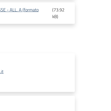
E - ALL. A (formato
(
73.92
kB
)
it