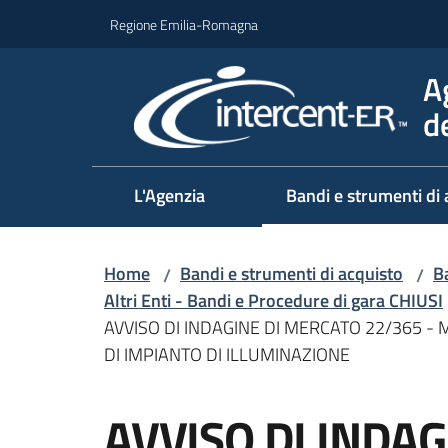
Vai al contenuto
Vai alla navigazione
Vai al footer
Regione Emilia-Romagna
A
d
L'Agenzia
Bandi e strumenti di 
Home
Bandi e strumenti di acquisto
Ba
/
/
Altri Enti - Bandi e Procedure di gara CHIUSI
AVVISO DI INDAGINE DI MERCATO 22/365 -
DI IMPIANTO DI ILLUMINAZIONE
Salta al contenuto
AVVISO DI INDA