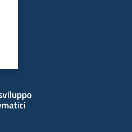
sviluppo
ematici