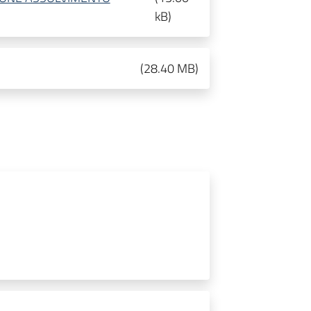
kB
)
(
28.40 MB
)