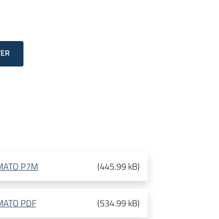
TER
RMATO P7M
(
445.99 kB
)
RMATO PDF
(
534.99 kB
)