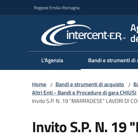
Vai al contenuto
Vai alla navigazione
Vai al footer
Regione Emilia-Romagna
A
d
L'Agenzia
Bandi e strumenti di 
Home
Bandi e strumenti di acquisto
Ba
/
/
Altri Enti - Bandi e Procedure di gara CHIUSI
Invito S.P. N. 19 "MARRADESE" LAVORI D
Salta al contenuto
Invito S.P. N. 1