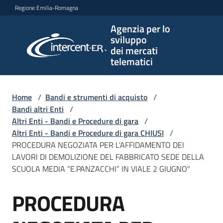
Vai al contenuto
Vai alla navigazione
Vai al footer
Regione Emilia-Romagna
Agenzia per lo
Agenzia
sviluppo
per lo
dei mercati
sviluppo
telematici
dei
mercati
telematici
Home
/
Bandi e strumenti di acquisto
/
Bandi altri Enti
/
Altri Enti - Bandi e Procedure di gara
/
Altri Enti - Bandi e Procedure di gara CHIUSI
/
L'Agenzia
PROCEDURA NEGOZIATA PER L’AFFIDAMENTO DEI
LAVORI DI DEMOLIZIONE DEL FABBRICATO SEDE DELLA
SCUOLA MEDIA “E.PANZACCHI” IN VIALE 2 GIUGNO"
Bandi
PROCEDURA
e
Salta al contenuto
strumenti
di