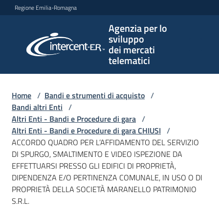
Vai al contenuto
Vai alla navigazione
Vai al footer
Regione Emilia-Romagna
Agenzia per lo
Agenzia
sviluppo
per lo
dei mercati
sviluppo
telematici
dei
mercati
telematici
Home
/
Bandi e strumenti di acquisto
/
Bandi altri Enti
/
Altri Enti - Bandi e Procedure di gara
/
Altri Enti - Bandi e Procedure di gara CHIUSI
/
L'Agenzia
ACCORDO QUADRO PER L’AFFIDAMENTO DEL SERVIZIO
DI SPURGO, SMALTIMENTO E VIDEO ISPEZIONE DA
EFFETTUARSI PRESSO GLI EDIFICI DI PROPRIETÀ,
DIPENDENZA E/O PERTINENZA COMUNALE, IN USO O DI
Bandi
PROPRIETÀ DELLA SOCIETÀ MARANELLO PATRIMONIO
e
S.R.L.
strumenti
di