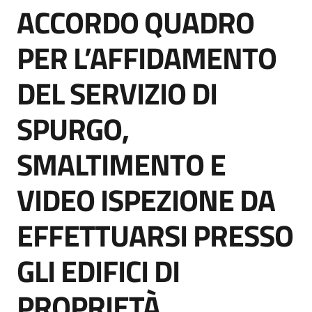
ACCORDO QUADRO
acquisto
Salta al contenuto
PER L’AFFIDAMENTO
Supporto
DEL SERVIZIO DI
SPURGO,
Piattaforme
telematiche
SMALTIMENTO E
VIDEO ISPEZIONE DA
EFFETTUARSI PRESSO
English
GLI EDIFICI DI
site
PROPRIETÀ,