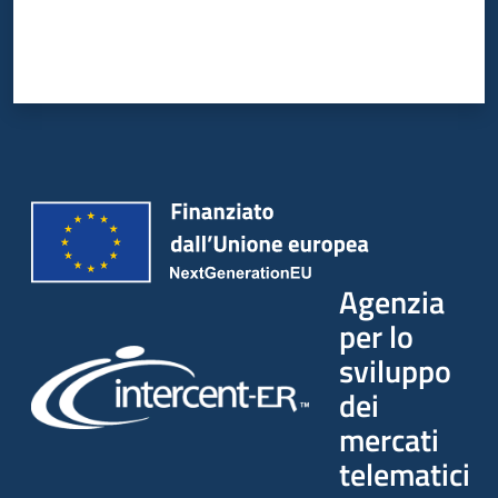
Agenzia
per lo
sviluppo
dei
mercati
telematici