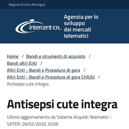
Vai al contenuto
Vai alla navigazione
Vai al footer
Regione Emilia-Romagna
Agenzia per lo
Agenzia
sviluppo
per lo
dei mercati
sviluppo
telematici
dei
mercati
telematici
Home
/
Bandi e strumenti di acquisto
/
Bandi altri Enti
/
Altri Enti - Bandi e Procedure di gara
/
Altri Enti - Bandi e Procedure di gara CHIUSI
/
L'Agenzia
Antisepsi cute integra
Antisepsi cute integra
Salta al contenuto
Bandi
e
Ultimo aggiornamento da Sistema Acquisti Telematici -
strumenti
SATER:
26/02/2026 20:06
di