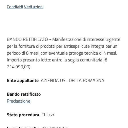
acquisto
Condividi
Vedi azioni
Supporto
Dati del bando
BANDO RETTIFICATO - Manifestazione di interesse urgente
per la fornitura di prodotti per antisepsi cute integra per un
Piattaforme
periodo di 8 mesi, con eventuale proroga tecnica di 4 mesi.
telematiche
Importo presunto lotto: entro la soglia comunitaria (€
214.999,00).
Ente appaltante
AZIENDA USL DELLA ROMAGNA
Bando rettificato
English
Precisazione
site
Stato procedura
Chiuso