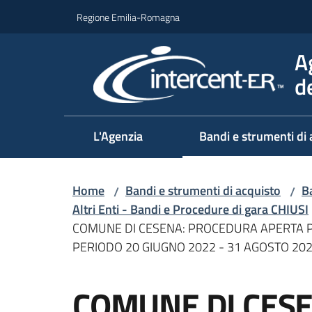
Vai al contenuto
Vai alla navigazione
Vai al footer
Regione Emilia-Romagna
A
d
L'Agenzia
Bandi e strumenti di 
Home
Bandi e strumenti di acquisto
Ba
/
/
Altri Enti - Bandi e Procedure di gara CHIUSI
COMUNE DI CESENA: PROCEDURA APERTA PER
PERIODO 20 GIUGNO 2022 - 31 AGOSTO 20
Salta al contenuto
COMUNE DI CES