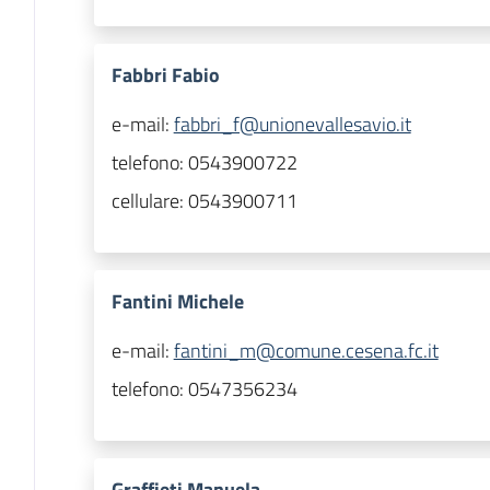
Fabbri Fabio
e-mail:
fabbri_f@unionevallesavio.it
telefono:
0543900722
cellulare:
0543900711
Fantini Michele
e-mail:
fantini_m@comune.cesena.fc.it
telefono:
0547356234
Graffieti Manuela