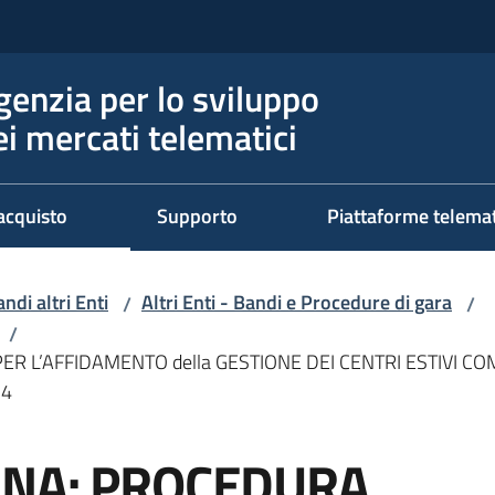
genzia per lo sviluppo
ei mercati telematici
acquisto
Supporto
Piattaforme telema
ndi altri Enti
Altri Enti - Bandi e Procedure di gara
/
/
/
 L’AFFIDAMENTO della GESTIONE DEI CENTRI ESTIVI COM
24
ENA: PROCEDURA