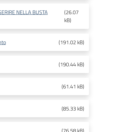
INSERIRE NELLA BUSTA
(
26.07
kB
)
nto
(
191.02 kB
)
(
190.44 kB
)
(
61.41 kB
)
(
85.33 kB
)
(
76.58 kB
)