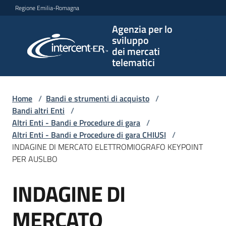
Vai al contenuto
Vai alla navigazione
Vai al footer
Regione Emilia-Romagna
Agenzia per lo
Agenzia
sviluppo
per lo
dei mercati
sviluppo
telematici
dei
mercati
telematici
Home
/
Bandi e strumenti di acquisto
/
Bandi altri Enti
/
Altri Enti - Bandi e Procedure di gara
/
Altri Enti - Bandi e Procedure di gara CHIUSI
/
L'Agenzia
INDAGINE DI MERCATO ELETTROMIOGRAFO KEYPOINT
PER AUSLBO
INDAGINE DI
Bandi
Salta al contenuto
e
strumenti
MERCATO
di