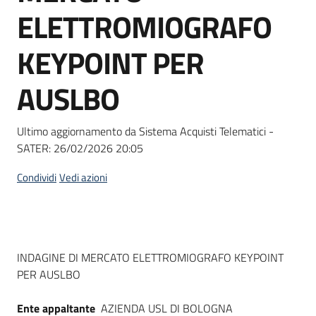
acquisto
ELETTROMIOGRAFO
KEYPOINT PER
Supporto
AUSLBO
Piattaforme
Ultimo aggiornamento da Sistema Acquisti Telematici -
telematiche
SATER:
26/02/2026 20:05
Condividi
Vedi azioni
English
Dati del bando
INDAGINE DI MERCATO ELETTROMIOGRAFO KEYPOINT
site
PER AUSLBO
Ente appaltante
AZIENDA USL DI BOLOGNA