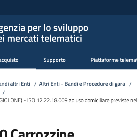
genzia per lo sviluppo
ei mercati telematici
acquisto
Supporto
Piattaforme telema
ndi altri Enti
Altri Enti - Bandi e Procedure di gara
/
/
/
EGGIOLONE) - ISO 12.22.18.009 ad uso domiciliare previste 
10 Carrozzine