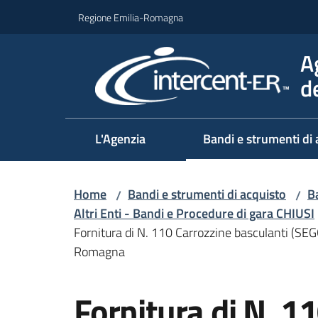
Vai al contenuto
Vai alla navigazione
Vai al footer
Regione Emilia-Romagna
A
d
L'Agenzia
Bandi e strumenti di 
Home
Bandi e strumenti di acquisto
Ba
/
/
Altri Enti - Bandi e Procedure di gara CHIUSI
Fornitura di N. 110 Carrozzine basculanti (S
Romagna
Salta al contenuto
Fornitura di N. 1