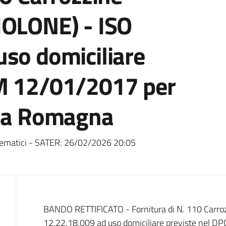
IOLONE) - ISO
uso domiciliare
CM 12/01/2017 per
lla Romagna
ematici - SATER:
26/02/2026 20:05
Dati del bando
BANDO RETTIFICATO - Fornitura di N. 110 Carro
12.22.18.009 ad uso domiciliare previste nel D