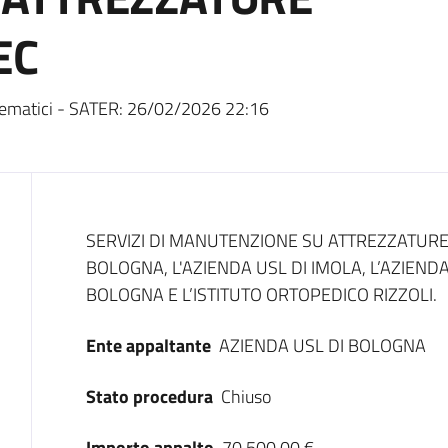
EC
ematici - SATER:
26/02/2026 22:16
Dati del bando
SERVIZI DI MANUTENZIONE SU ATTREZZATURE 
BOLOGNA, L'AZIENDA USL DI IMOLA, L’AZIEND
BOLOGNA E L’ISTITUTO ORTOPEDICO RIZZOLI.
Ente appaltante
AZIENDA USL DI BOLOGNA
Stato procedura
Chiuso
Importo appalto
70.500,00 €