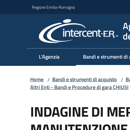
Vai al contenuto
Vai alla navigazione
Vai al footer
Regione Emilia-Romagna
A
d
L'Agenzia
Bandi e strumenti di 
Home
Bandi e strumenti di acquisto
Ba
/
/
Altri Enti - Bandi e Procedure di gara CHIUSI
Salta al contenuto
INDAGINE DI ME
MANUTENZIONE 