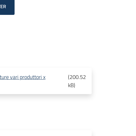
TER
ure vari produttori x
(
200.52
kB
)