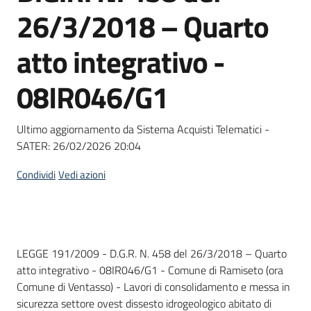
acquisto
26/3/2018 – Quarto
atto integrativo -
Supporto
08IR046/G1
Piattaforme
Ultimo aggiornamento da Sistema Acquisti Telematici -
telematiche
SATER:
26/02/2026 20:04
Condividi
Vedi azioni
English
Dati del bando
LEGGE 191/2009 - D.G.R. N. 458 del 26/3/2018 – Quarto
site
atto integrativo - 08IR046/G1 - Comune di Ramiseto (ora
Comune di Ventasso) - Lavori di consolidamento e messa in
sicurezza settore ovest dissesto idrogeologico abitato di