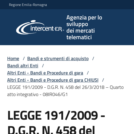
Vai al contenuto
Vai alla navigazione
Vai al footer
Regione Emilia-Romagna
Agenzia per lo
Agenzia
sviluppo
per lo
dei mercati
sviluppo
telematici
dei
mercati
telematici
Home
/
Bandi e strumenti di acquisto
/
Bandi altri Enti
/
Altri Enti - Bandi e Procedure di gara
/
Altri Enti - Bandi e Procedure di gara CHIUSI
/
L'Agenzia
LEGGE 191/2009 - D.G.R. N. 458 del 26/3/2018 – Quarto
atto integrativo - 08IR046/G1
LEGGE 191/2009 -
Bandi
Salta al contenuto
e
strumenti
D.G.R. N. 458 del
di