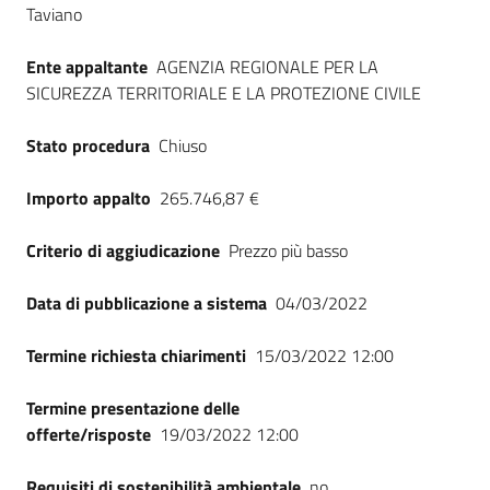
Taviano
Seguici
su
Ente appaltante
AGENZIA REGIONALE PER LA
SICUREZZA TERRITORIALE E LA PROTEZIONE CIVILE
Stato procedura
Chiuso
Importo appalto
265.746,87 €
Criterio di aggiudicazione
Prezzo più basso
Data di pubblicazione a sistema
04/03/2022
Termine richiesta chiarimenti
15/03/2022 12:00
Termine presentazione delle
offerte/risposte
19/03/2022 12:00
Requisiti di sostenibilità ambientale
no