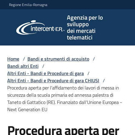
Vai al contenuto
Vai alla navigazione
Vai al footer
Regione Emilia-Romagna
Agenzia per lo
Agenzia
sviluppo
per lo
dei mercati
sviluppo
telematici
dei
mercati
telematici
Home
/
Bandi e strumenti di acquisto
/
Bandi altri Enti
/
Altri Enti - Bandi e Procedure di gara
/
Altri Enti - Bandi e Procedure di gara CHIUSI
/
L'Agenzia
Procedura aperta per l'affidamento dei lavori di messa in
sicurezza della scuola primaria ed annessa palestra di
Taneto di Gattatico (RE). Finanziato dall'Unione Europea -
Next Generation EU
Bandi
e
Procedura aperta per
strumenti
Salta al contenuto
di