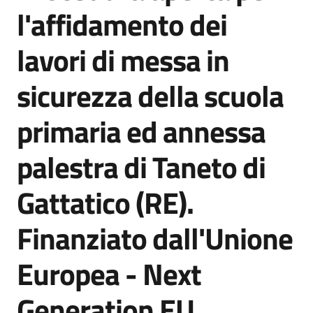
acquisto
l'affidamento dei
lavori di messa in
Supporto
sicurezza della scuola
primaria ed annessa
Piattaforme
telematiche
palestra di Taneto di
Gattatico (RE).
Finanziato dall'Unione
English
Europea - Next
site
Generation EU