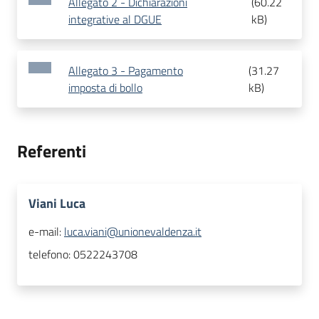
Allegato 2 - Dichiarazioni
(
60.22
integrative al DGUE
kB
)
Allegato 3 - Pagamento
(
31.27
imposta di bollo
kB
)
Referenti
Viani Luca
e-mail:
luca.viani@unionevaldenza.it
telefono:
0522243708