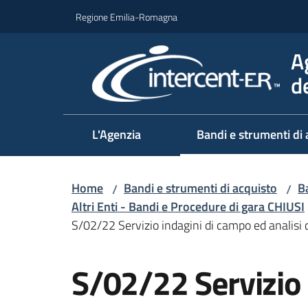
Vai al contenuto
Vai alla navigazione
Vai al footer
Regione Emilia-Romagna
A
d
L'Agenzia
Bandi e strumenti di 
Home
Bandi e strumenti di acquisto
Ba
/
/
Altri Enti - Bandi e Procedure di gara CHIUSI
S/02/22 Servizio indagini di campo ed analisi di
Salta al contenuto
S/02/22 Servizio 