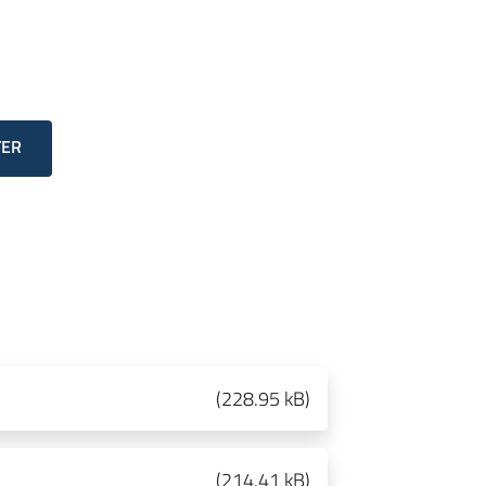
TER
(
228.95 kB
)
(
214.41 kB
)