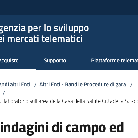
genzia per lo sviluppo
ei mercati telematici
acquisto
Supporto
Piattaforme telema
ndi altri Enti
Altri Enti - Bandi e Procedure di gara
/
/
/
 laboratorio sull’area della Casa della Salute Cittadella S. R
indagini di campo ed