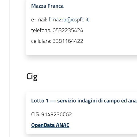
Mazza Franca
e-mail:
f.mazza@ospfe.it
telefono:
0532235424
cellulare:
3381164422
Cig
Lotto
1
—
servizio indagini di campo ed anal
CIG:
9149236C62
OpenData ANAC