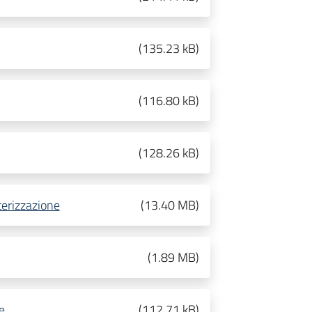
(
135.23 kB
)
(
116.80 kB
)
(
128.26 kB
)
terizzazione
(
13.40 MB
)
(
1.89 MB
)
e
(
112.71 kB
)