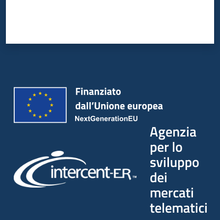
Agenzia
per lo
sviluppo
dei
mercati
telematici