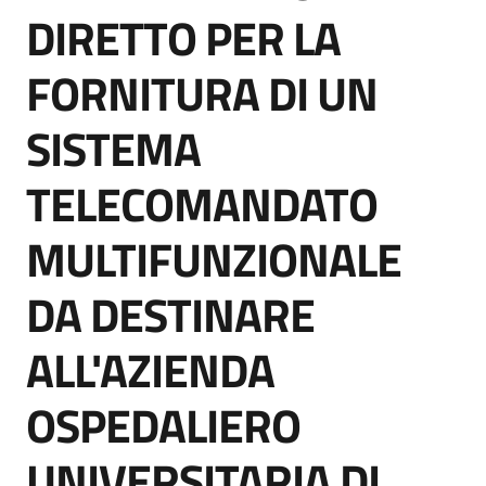
acquisto
DIRETTO PER LA
FORNITURA DI UN
Supporto
SISTEMA
TELECOMANDATO
Piattaforme
telematiche
MULTIFUNZIONALE
DA DESTINARE
ALL'AZIENDA
English
OSPEDALIERO
site
UNIVERSITARIA DI