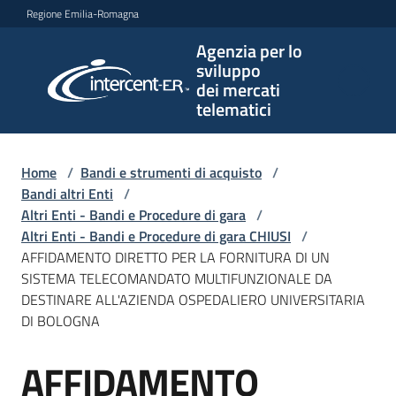
Vai al contenuto
Vai alla navigazione
Vai al footer
Regione Emilia-Romagna
Agenzia per lo
Agenzia
sviluppo
per lo
dei mercati
sviluppo
telematici
dei
mercati
telematici
Home
/
Bandi e strumenti di acquisto
/
Bandi altri Enti
/
Altri Enti - Bandi e Procedure di gara
/
Altri Enti - Bandi e Procedure di gara CHIUSI
/
L'Agenzia
AFFIDAMENTO DIRETTO PER LA FORNITURA DI UN
SISTEMA TELECOMANDATO MULTIFUNZIONALE DA
DESTINARE ALL'AZIENDA OSPEDALIERO UNIVERSITARIA
DI BOLOGNA
Bandi
e
AFFIDAMENTO
strumenti
Salta al contenuto
di