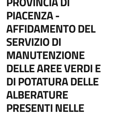
PROVINCIA DI
acquisto
PIACENZA -
AFFIDAMENTO DEL
Supporto
SERVIZIO DI
Piattaforme
MANUTENZIONE
telematiche
DELLE AREE VERDI E
DI POTATURA DELLE
ALBERATURE
English
site
PRESENTI NELLE