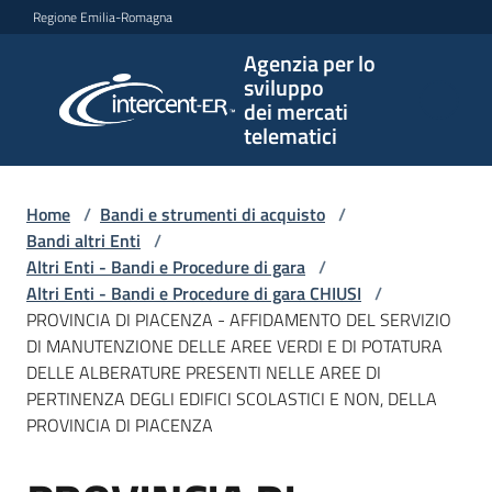
Vai al contenuto
Vai alla navigazione
Vai al footer
Regione Emilia-Romagna
Agenzia per lo
Agenzia
sviluppo
per lo
dei mercati
sviluppo
telematici
dei
mercati
telematici
Home
/
Bandi e strumenti di acquisto
/
Bandi altri Enti
/
Altri Enti - Bandi e Procedure di gara
/
Altri Enti - Bandi e Procedure di gara CHIUSI
/
L'Agenzia
PROVINCIA DI PIACENZA - AFFIDAMENTO DEL SERVIZIO
DI MANUTENZIONE DELLE AREE VERDI E DI POTATURA
DELLE ALBERATURE PRESENTI NELLE AREE DI
PERTINENZA DEGLI EDIFICI SCOLASTICI E NON, DELLA
Bandi
PROVINCIA DI PIACENZA
e
strumenti
di
Salta al contenuto