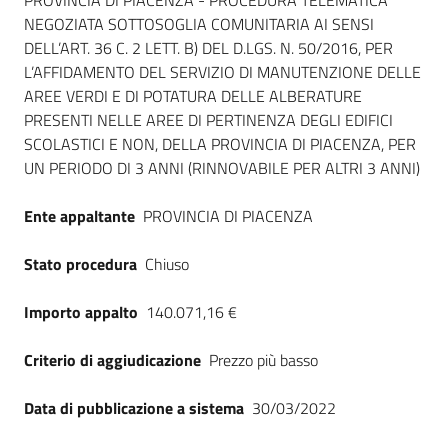
Dati del bando
PROVINCIA DI PIACENZA - PROCEDURA TELEMATICA
NEGOZIATA SOTTOSOGLIA COMUNITARIA AI SENSI
DELL’ART. 36 C. 2 LETT. B) DEL D.LGS. N. 50/2016, PER
L’AFFIDAMENTO DEL SERVIZIO DI MANUTENZIONE DELLE
AREE VERDI E DI POTATURA DELLE ALBERATURE
PRESENTI NELLE AREE DI PERTINENZA DEGLI EDIFICI
SCOLASTICI E NON, DELLA PROVINCIA DI PIACENZA, PER
UN PERIODO DI 3 ANNI (RINNOVABILE PER ALTRI 3 ANNI)
Ente appaltante
PROVINCIA DI PIACENZA
Stato procedura
Chiuso
Importo appalto
140.071,16 €
Criterio di aggiudicazione
Prezzo più basso
Data di pubblicazione a sistema
30/03/2022