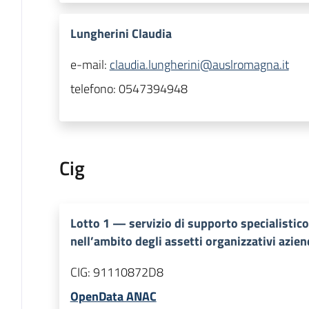
Lungherini Claudia
e-mail:
claudia.lungherini@auslromagna.it
telefono:
0547394948
Cig
Lotto
1
—
servizio di supporto specialistic
nell’ambito degli assetti organizzativi azien
CIG:
91110872D8
OpenData ANAC