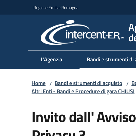
Vai al contenuto
Vai alla navigazione
Vai al footer
Regione Emilia-Romagna
A
d
L'Agenzia
Bandi e strumenti di 
Home
Bandi e strumenti di acquisto
Ba
/
/
Altri Enti - Bandi e Procedure di gara CHIUSI
Salta al contenuto
Invito dall' Avvi
Privacy 3