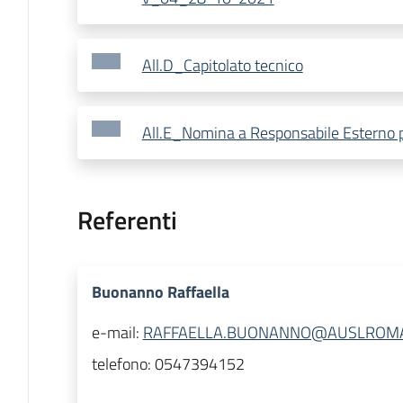
All.D_Capitolato tecnico
All.E_Nomina a Responsabile Esterno pe
Referenti
Buonanno Raffaella
e-mail:
RAFFAELLA.BUONANNO@AUSLROMA
telefono:
0547394152