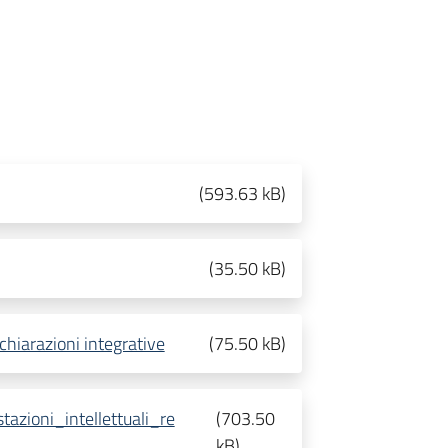
(
593.63 kB
)
(
35.50 kB
)
chiarazioni integrative
(
75.50 kB
)
zioni_intellettuali_re
(
703.50
kB
)