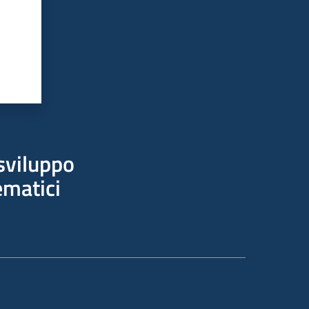
sviluppo
ematici