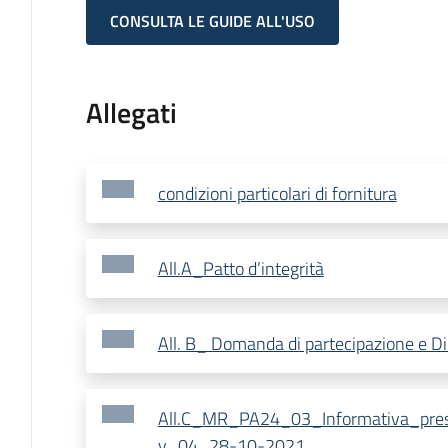
CONSULTA LE GUIDE ALL'USO
Allegati
condizioni particolari di fornitura
All.A_Patto d’integrità
All. B_ Domanda di partecipazione e Di
All.C_MR_PA24_03_Informativa_presta
v_04_28-10-2021