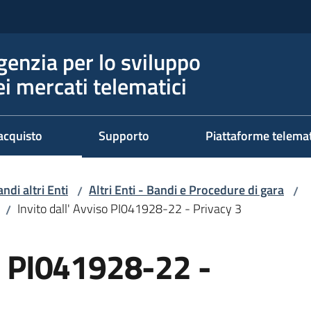
genzia per lo sviluppo
ei mercati telematici
acquisto
Supporto
Piattaforme telema
ndi altri Enti
Altri Enti - Bandi e Procedure di gara
/
/
Invito dall' Avviso PI041928-22 - Privacy 3
/
so PI041928-22 -