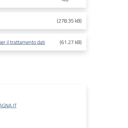
(
278.35 kB
)
r il trattamento dati
(
61.27 kB
)
GNA.IT