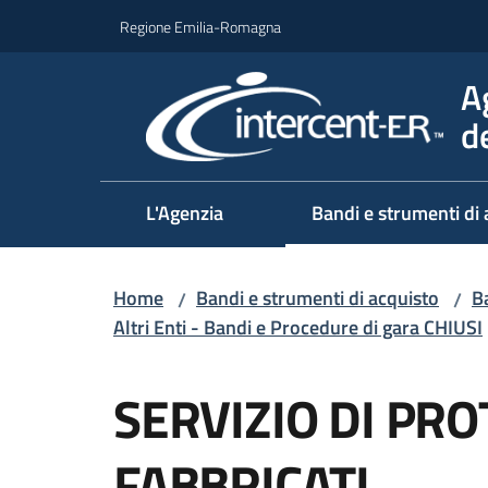
Vai al contenuto
Vai alla navigazione
Vai al footer
Regione Emilia-Romagna
A
d
L'Agenzia
Bandi e strumenti di 
Home
Bandi e strumenti di acquisto
Ba
/
/
Altri Enti - Bandi e Procedure di gara CHIUSI
Salta al contenuto
SERVIZIO DI PR
FABBRICATI