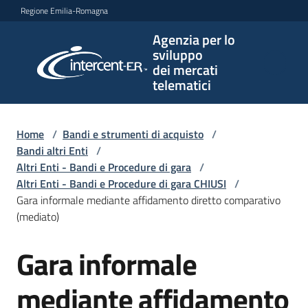
Vai al contenuto
Vai alla navigazione
Vai al footer
Regione Emilia-Romagna
Agenzia per lo
Agenzia
sviluppo
per lo
dei mercati
sviluppo
telematici
dei
mercati
telematici
Home
/
Bandi e strumenti di acquisto
/
Bandi altri Enti
/
Altri Enti - Bandi e Procedure di gara
/
Altri Enti - Bandi e Procedure di gara CHIUSI
/
L'Agenzia
Gara informale mediante affidamento diretto comparativo
(mediato)
Gara informale
Bandi
Salta al contenuto
e
strumenti
mediante affidamento
di