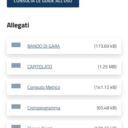
CONSULTA LE GUIDE ALL'USO
Allegati
BANDO DI GARA
(
173.69 kB
)
CAPITOLATO
(
1.25 MB
)
Computo Metrico
(
141.72 kB
)
Cronoprogramma
(
65.48 kB
)