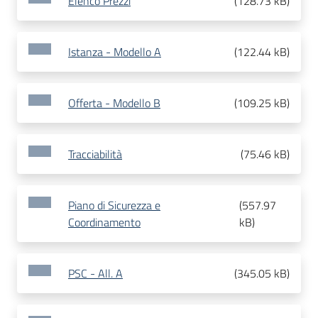
Elenco Prezzi
(
128.73 kB
)
Istanza - Modello A
(
122.44 kB
)
Offerta - Modello B
(
109.25 kB
)
Tracciabilità
(
75.46 kB
)
Piano di Sicurezza e
(
557.97
Coordinamento
kB
)
PSC - All. A
(
345.05 kB
)