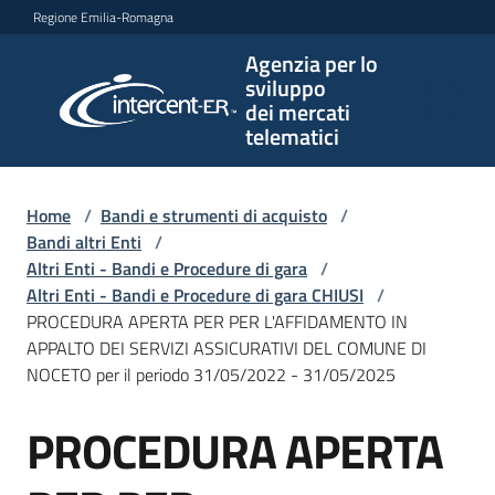
Vai al contenuto
Vai alla navigazione
Vai al footer
Regione Emilia-Romagna
Agenzia per lo
Agenzia
sviluppo
per lo
dei mercati
sviluppo
telematici
dei
mercati
telematici
Home
/
Bandi e strumenti di acquisto
/
Bandi altri Enti
/
Altri Enti - Bandi e Procedure di gara
/
Altri Enti - Bandi e Procedure di gara CHIUSI
/
L'Agenzia
PROCEDURA APERTA PER PER L'AFFIDAMENTO IN
APPALTO DEI SERVIZI ASSICURATIVI DEL COMUNE DI
NOCETO per il periodo 31/05/2022 - 31/05/2025
Bandi
PROCEDURA APERTA
e
Salta al contenuto
strumenti
di