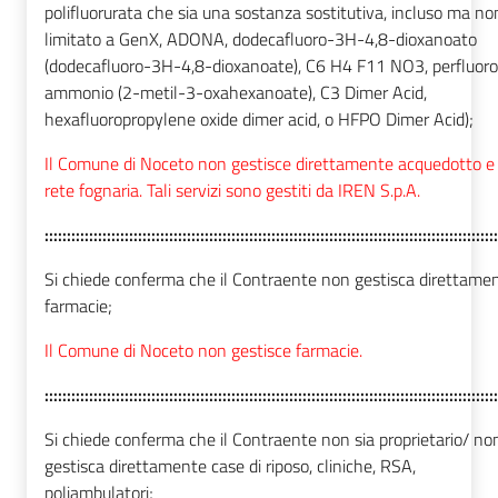
polifluorurata che sia una sostanza sostitutiva, incluso ma no
limitato a GenX, ADONA, dodecafluoro-3H-4,8-dioxanoato
(dodecafluoro-3H-4,8-dioxanoate), C6 H4 F11 NO3, perfluoro
ammonio (2-metil-3-oxahexanoate), C3 Dimer Acid,
hexafluoropropylene oxide dimer acid, o HFPO Dimer Acid);
Il Comune di Noceto non gestisce direttamente acquedotto e
rete fognaria. Tali servizi sono gestiti da IREN S.p.A.
::::::::::::::::::::::::::::::::::::::::::::::::::::::::::::::::::::::::::::::::::::::::::::::::::::::
Si chiede conferma che il Contraente non gestisca direttame
farmacie;
Il Comune di Noceto non gestisce farmacie.
::::::::::::::::::::::::::::::::::::::::::::::::::::::::::::::::::::::::::::::::::::::::::::::::::::::
Si chiede conferma che il Contraente non sia proprietario/ no
gestisca direttamente case di riposo, cliniche, RSA,
poliambulatori;