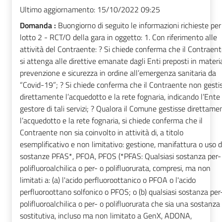
Ultimo aggiornamento:
15/10/2022 09:25
Domanda :
Buongiorno di seguito le informazioni richieste per 
lotto 2 - RCT/O della gara in oggetto: 1. Con riferimento alle
attività del Contraente: ? Si chiede conferma che il Contraen
si attenga alle direttive emanate dagli Enti preposti in materi
prevenzione e sicurezza in ordine all’emergenza sanitaria da
“Covid-19”; ? Si chiede conferma che il Contraente non gesti
direttamente l’acquedotto e la rete fognaria, indicando l’Ente
gestore di tali servizi; ? Qualora il Comune gestisse direttame
l’acquedotto e la rete fognaria, si chiede conferma che il
Contraente non sia coinvolto in attività di, a titolo
esemplificativo e non limitativo: gestione, manifattura o uso d
sostanze PFAS*, PFOA, PFOS (*PFAS: Qualsiasi sostanza per-
polifluoroalchilica o per- o polifluorurata, compresi, ma non
limitati a: (a) l'acido perfluoroottanico o PFOA o l'acido
perfluoroottano solfonico o PFOS; o (b) qualsiasi sostanza per
polifluoroalchilica o per- o polifluorurata che sia una sostanza
sostitutiva, incluso ma non limitato a GenX, ADONA,