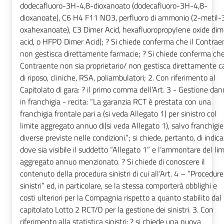
dodecafluoro-3H-4,8-dioxanoato (dodecafluoro-3H-4,8-
dioxanoate), C6 H4 F11 NO3, perfluoro di ammonio (2-metil-
oxahexanoate), C3 Dimer Acid, hexafluoropropylene oxide dim
acid, o HFPO Dimer Acid); ? Si chiede conferma che il Contrae
non gestisca direttamente farmacie; ? Si chiede conferma che 
Contraente non sia proprietario/ non gestisca direttamente c
di riposo, cliniche, RSA, poliambulatori; 2. Con riferimento al
Capitolato di gara: ? il primo comma dell’Art. 3 - Gestione dan
in franchigia - recita: “La garanzia RCT è prestata con una
franchigia frontale pari a (si veda Allegato 1) per sinistro col
limite aggregato annuo di(si veda Allegato 1), salvo franchigie
diverse previste nelle condizioni.”; si chiede, pertanto, di indica
dove sia visibile il suddetto “Allegato 1” e l’ammontare del lim
aggregato annuo menzionato. ? Si chiede di conoscere il
contenuto della procedura sinistri di cui all’Art. 4 – “Procedure
sinistri” ed, in particolare, se la stessa comporterà obblighi e
costi ulteriori per la Compagnia rispetto a quanto stabilito dal
capitolato Lotto 2 RCT/O per la gestione dei sinistri. 3. Con
riferimento alla statistica sinistri: ? si chiede una nuova