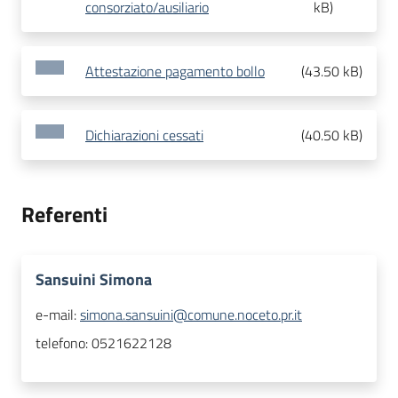
consorziato/ausiliario
kB
)
Attestazione pagamento bollo
(
43.50 kB
)
Dichiarazioni cessati
(
40.50 kB
)
Referenti
Sansuini Simona
e-mail:
simona.sansuini@comune.noceto.pr.it
telefono:
0521622128