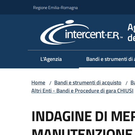
Vai al contenuto
Vai alla navigazione
Vai al footer
Regione Emilia-Romagna
A
d
L'Agenzia
Bandi e strumenti di 
Home
Bandi e strumenti di acquisto
Ba
/
/
Altri Enti - Bandi e Procedure di gara CHIUSI
Salta al contenuto
INDAGINE DI ME
MANUTENZIONE 