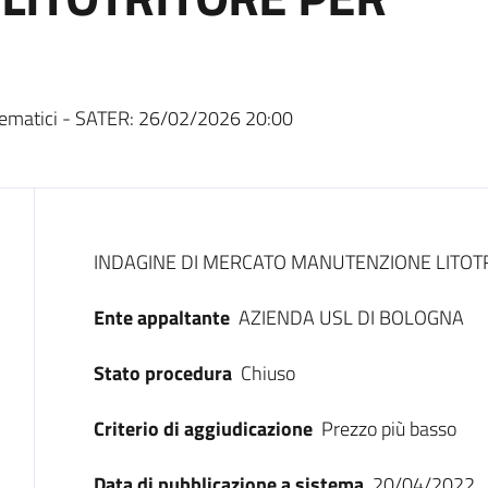
ematici - SATER:
26/02/2026 20:00
Dati del bando
INDAGINE DI MERCATO MANUTENZIONE LITOT
Ente appaltante
AZIENDA USL DI BOLOGNA
Stato procedura
Chiuso
Criterio di aggiudicazione
Prezzo più basso
Data di pubblicazione a sistema
20/04/2022