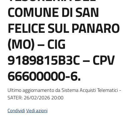
acquisto
COMUNE DI SAN
FELICE SUL PANARO
Supporto
(MO) – CIG
9189815B3C – CPV
Piattaforme
telematiche
66600000-6.
Ultimo aggiornamento da Sistema Acquisti Telematici -
SATER:
26/02/2026 20:00
English
Condividi
Vedi azioni
site