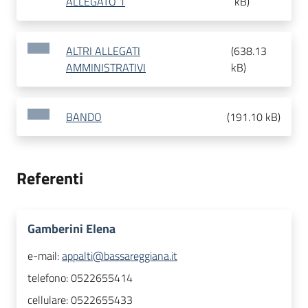
ALLEGATO 1
kB
)
ALTRI ALLEGATI
(
638.13
AMMINISTRATIVI
kB
)
BANDO
(
191.10 kB
)
Referenti
Gamberini Elena
e-mail:
appalti@bassareggiana.it
telefono:
0522655414
cellulare:
0522655433