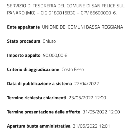
Dati del bando
Seguici
SERVIZIO DI TESORERIA DEL COMUNE DI SAN FELICE SUL
su
PANARO (MO) – CIG 9189815B3C – CPV 66600000-6.
Ente appaltante
UNIONE DEI COMUNI BASSA REGGIANA
Stato procedura
Chiuso
Importo appalto
90.000,00 €
Criterio di aggiudicazione
Costo Fisso
Data di pubblicazione a sistema
22/04/2022
Termine richiesta chiarimenti
23/05/2022 12:00
Termine presentazione delle offerte
31/05/2022 12:00
Apertura busta amministrativa
31/05/2022 12:01