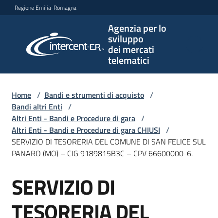
Vai al contenuto
Vai alla navigazione
Vai al footer
Regione Emilia-Romagna
Agenzia per lo
Agenzia
sviluppo
per lo
dei mercati
sviluppo
telematici
dei
mercati
telematici
Home
/
Bandi e strumenti di acquisto
/
Bandi altri Enti
/
Altri Enti - Bandi e Procedure di gara
/
Altri Enti - Bandi e Procedure di gara CHIUSI
/
L'Agenzia
SERVIZIO DI TESORERIA DEL COMUNE DI SAN FELICE SUL
PANARO (MO) – CIG 9189815B3C – CPV 66600000-6.
SERVIZIO DI
Bandi
Salta al contenuto
e
strumenti
TESORERIA DEL
di