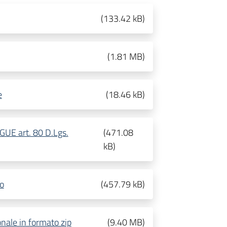
(
133.42 kB
)
(
1.81 MB
)
e
(
18.46 kB
)
DGUE art. 80 D.Lgs.
(
471.08
kB
)
lo
(
457.79 kB
)
onale in formato zip
(
9.40 MB
)