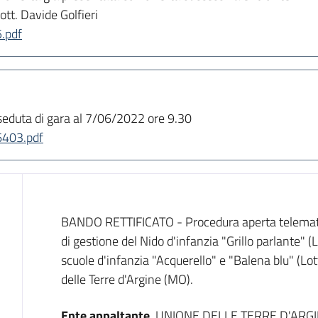
ott. Davide Golfieri
.pdf
seduta di gara al 7/06/2022 ore 9.30
403.pdf
Dati del bando
BANDO RETTIFICATO - Procedura aperta telematica,
di gestione del Nido d'infanzia "Grillo parlante" 
scuole d'infanzia "Acquerello" e "Balena blu" (Lo
delle Terre d'Argine (MO).
Ente appaltante
UNIONE DELLE TERRE D'ARG