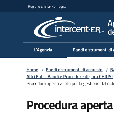
Vai al contenuto
Vai alla navigazione
Vai al footer
Regione Emilia-Romagna
A
d
L'Agenzia
Bandi e strumenti di 
Home
Bandi e strumenti di acquisto
Ba
/
/
Altri Enti - Bandi e Procedure di gara CHIUSI
Procedura aperta a lotti per la gestione del nido
Salta al contenuto
Procedura aperta a