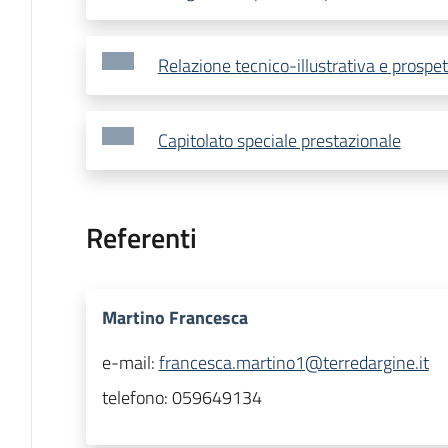
Relazione tecnico-illustrativa e prosp
Capitolato speciale prestazionale
Referenti
Martino Francesca
e-mail:
francesca.martino1@terredargine.it
telefono:
059649134