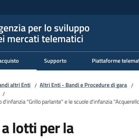
genzia per lo sviluppo
ei mercati telematici
acquisto
Supporto
Piattaforme telema
ndi altri Enti
Altri Enti - Bandi e Procedure di gara
/
/
/
 d'infanzia "Grillo parlante" e le scuole d'infanzia "Acquerell
 lotti per la