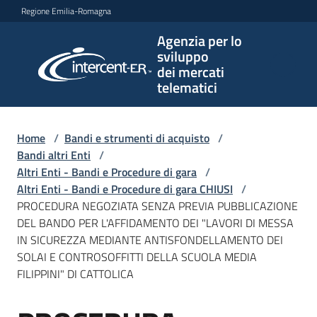
Vai al contenuto
Vai alla navigazione
Vai al footer
Regione Emilia-Romagna
Agenzia per lo
Agenzia
sviluppo
per lo
dei mercati
sviluppo
telematici
dei
mercati
telematici
Home
/
Bandi e strumenti di acquisto
/
Bandi altri Enti
/
Altri Enti - Bandi e Procedure di gara
/
Altri Enti - Bandi e Procedure di gara CHIUSI
/
L'Agenzia
PROCEDURA NEGOZIATA SENZA PREVIA PUBBLICAZIONE
DEL BANDO PER L'AFFIDAMENTO DEI "LAVORI DI MESSA
IN SICUREZZA MEDIANTE ANTISFONDELLAMENTO DEI
SOLAI E CONTROSOFFITTI DELLA SCUOLA MEDIA
Bandi
FILIPPINI" DI CATTOLICA
e
strumenti
di
Salta al contenuto