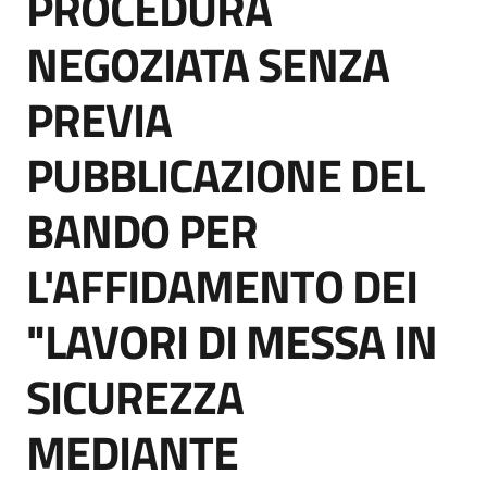
PROCEDURA
acquisto
NEGOZIATA SENZA
PREVIA
Supporto
PUBBLICAZIONE DEL
Piattaforme
BANDO PER
telematiche
L'AFFIDAMENTO DEI
"LAVORI DI MESSA IN
SICUREZZA
English
site
MEDIANTE