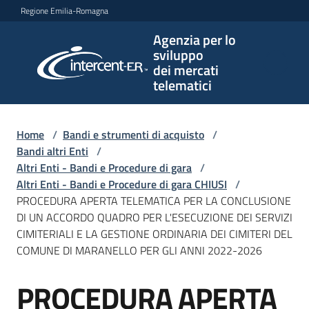
Vai al contenuto
Vai alla navigazione
Vai al footer
Regione Emilia-Romagna
Agenzia per lo
Agenzia
sviluppo
per lo
dei mercati
sviluppo
telematici
dei
mercati
telematici
Home
/
Bandi e strumenti di acquisto
/
Bandi altri Enti
/
Altri Enti - Bandi e Procedure di gara
/
Altri Enti - Bandi e Procedure di gara CHIUSI
/
L'Agenzia
PROCEDURA APERTA TELEMATICA PER LA CONCLUSIONE
DI UN ACCORDO QUADRO PER L'ESECUZIONE DEI SERVIZI
CIMITERIALI E LA GESTIONE ORDINARIA DEI CIMITERI DEL
COMUNE DI MARANELLO PER GLI ANNI 2022-2026
Bandi
e
PROCEDURA APERTA
strumenti
Salta al contenuto
di