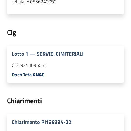
cellulare:
0536240050
Cig
Lotto
1
—
SERVIZI CIMITERIALI
CIG:
9213095681
OpenData ANAC
Chiarimenti
Chiarimento PI138334-22