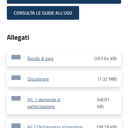
CONSULTA LE GUIDE ALL'USO
Allegati
Bando di gara
(
263.64 kB
)
Disciplinare
(
1.32 MB
)
All. 1 domanda di
(
48.01
partecipazione
kB
)
All.2 Dichiarazioni integrative
(
39.29 kB
)