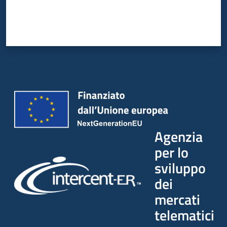
Agenzia
per lo
sviluppo
dei
mercati
telematici