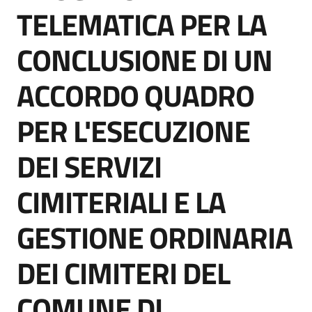
acquisto
TELEMATICA PER LA
CONCLUSIONE DI UN
Supporto
ACCORDO QUADRO
PER L'ESECUZIONE
Piattaforme
telematiche
DEI SERVIZI
CIMITERIALI E LA
GESTIONE ORDINARIA
English
DEI CIMITERI DEL
site
COMUNE DI