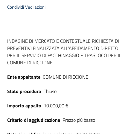
acquisto
Condividi
Vedi azioni
Supporto
Dati del bando
INDAGINE DI MERCATO E CONTESTUALE RICHIESTA DI
PREVENTIVI FINALIZZATA ALL’AFFIDAMENTO DIRETTO
Piattaforme
PER IL SERVIZIO DI FACCHINAGGIO E TRASLOCO PER IL
telematiche
COMUNE DI RICCIONE
Ente appaltante
COMUNE DI RICCIONE
Stato procedura
Chiuso
English
Importo appalto
10.000,00 €
site
Criterio di aggiudicazione
Prezzo più basso