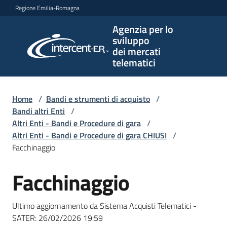
Vai al contenuto
Vai alla navigazione
Vai al footer
Regione Emilia-Romagna
Agenzia per lo
Agenzia
sviluppo
per lo
dei mercati
sviluppo
telematici
dei
mercati
telematici
Home
/
Bandi e strumenti di acquisto
/
Bandi altri Enti
/
Altri Enti - Bandi e Procedure di gara
/
Altri Enti - Bandi e Procedure di gara CHIUSI
/
L'Agenzia
Facchinaggio
Facchinaggio
Salta al contenuto
Bandi
e
Ultimo aggiornamento da Sistema Acquisti Telematici -
strumenti
SATER:
26/02/2026 19:59
di